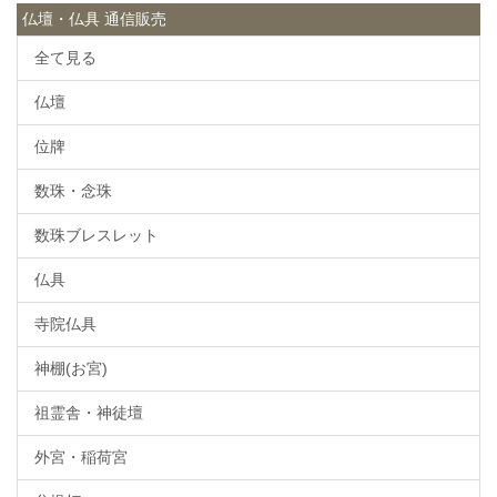
仏壇・仏具 通信販売
全て見る
仏壇
位牌
数珠・念珠
数珠ブレスレット
仏具
寺院仏具
神棚(お宮)
祖霊舎・神徒壇
外宮・稲荷宮