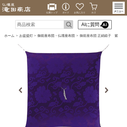
仏壇トップ
ガイド
お気に入り
カゴ
AIに質問
ホーム
お盆提灯
御前座布団・仏壇座布団
御前座布団 正絹緞子 紫