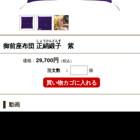
しょうけんどんす
御前座布団
正絹緞子
紫
29,700円
価格：
（税込）
注文数 ：
個
動画