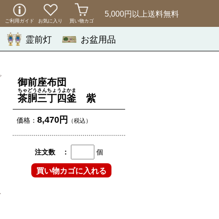
5,000円以上
送料無料
ご利用ガイド
お気に入り
買い物カゴ
霊前灯
お盆用品
御前座布団
ちゃどうさんちょうよかま
茶胴三丁四釜
紫
8,470円
価格：
（税込）
注文数 ：
個