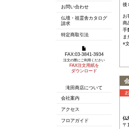
後
お問い合わせ
お
仏壇・祖霊舎カタログ
商
請求
手
特定商取引法
ま
※
FAX:03-3841-3934
注文の際にご利用ください
FAX注文用紙を
ダウンロード
滝田商店について
会社案内
アクセス
仏
フロアガイド
〒1