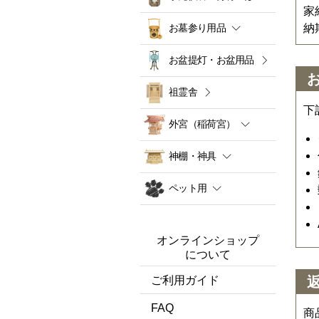
家
納
お墓参り用品
お盆提灯・お盆用品
祖霊舎
下
外宮（稲荷宮）
神棚・神具
ペット用
オンラインショップ
について
ご利用ガイド
FAQ
商