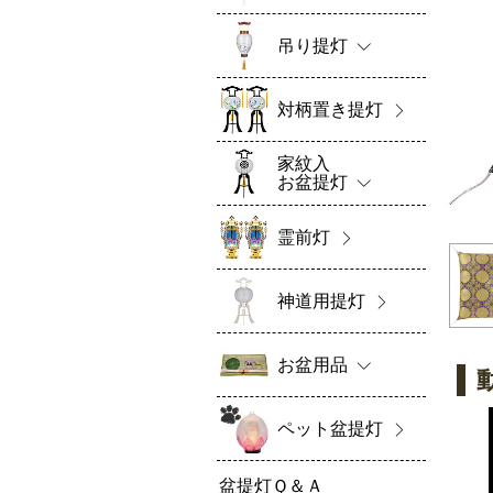
吊り提灯
対柄置き提灯
家紋入
お盆提灯
霊前灯
神道用提灯
お盆用品
ペット盆提灯
盆提灯Ｑ＆Ａ