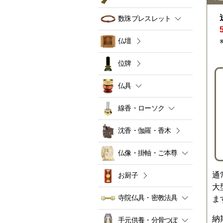
数珠ブレスレット
仏壇
位牌
仏具
線香・ローソク
沈香・伽羅・香木
仏像・掛軸・ご本尊
通
お厨子
大
寺院仏具・密教法具
ま
納
手元供養・分骨つぼ