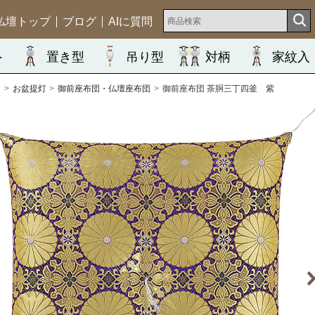
仏壇トップ
ブログ
AIに質問
ト
置き型
吊り型
対柄
家紋入
ム
お盆提灯
御前座布団・仏壇座布団
御前座布団 茶胴三丁四釜 紫