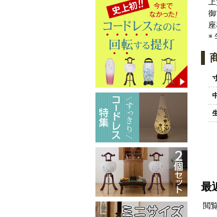
上
御
座
※
最
閲