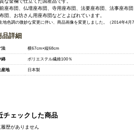
質な金襴で仕立てた国産品です。
前座布団、仏壇座布団、寺用座布団、法要座布団、法事座布団
布団、お坊さん用座布団などとよばれています。
 生地色調の微妙な変更に伴い、商品画像を変更しました。（2014年4月
商品詳細
寸法
横67cm×縦68cm
中綿
ポリエステル繊維100％
生産地
日本製
近チェックした商品
覧履歴がありません