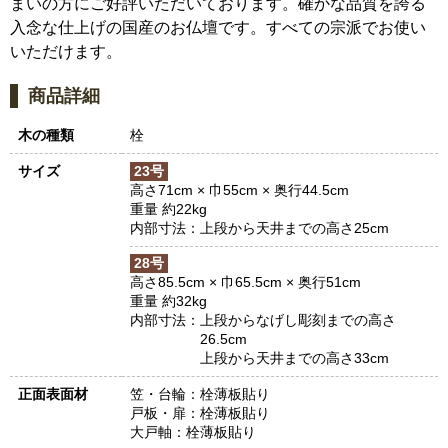
まいの方にご好評いただいております。確かな品質を誇る
入念な仕上げの国産のお仏壇です。すべての宗派でお使い
いただけます。
商品詳細
木の種類
栓
サイズ
23号
高さ71cm × 巾55cm × 奥行44.5cm
重量 約22kg
内部寸法：
上段から天井までの高さ25cm
28号
高さ85.5cm × 巾65.5cm × 奥行51cm
重量 約32kg
内部寸法：
上段からなげし彫刻までの高さ
26.5cm
上段から天井までの高さ33cm
正面表面材
笠・台輪：栓薄板貼り
戸板・扉：栓薄板貼り
大戸軸：栓薄板貼り