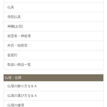
仏具
寺院仏具
神棚(お宮)
祖霊舎・神徒壇
外宮・稲荷宮
盆提灯
取扱い商品一覧
仏壇・位牌
仏壇の飾り方Ｑ＆Ａ
仏壇の選び方Ｑ＆Ａ
仏壇の修理