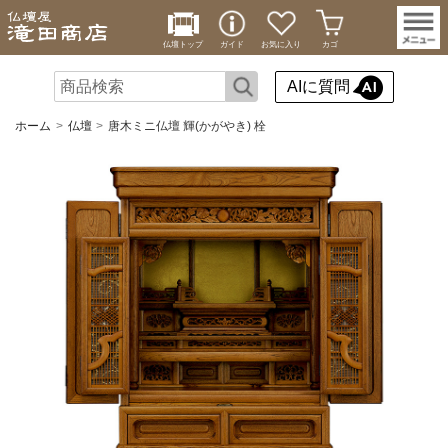
仏壇トップ
ガイド
お気に入り
カゴ
AIに質問
ホーム
仏壇
唐木ミニ仏壇 輝(かがやき) 栓