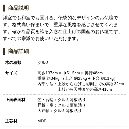
商品説明
洋室でも和室でも置ける、伝統的なデザインのお仏壇で
す。格式高い佇まいで、重厚な風格を感じさせてくれま
す。確かな品質を誇る入念な仕上げの国産のお仏壇です。
すべての宗派でお使いいただけます。
商品詳細
木の種類
クルミ
サイズ
高さ137cm × 巾51.5cm × 奥行48cm
重量 約34kg （上台 約23kg + 下台 約11kg）
内部寸法：
上段からなげし彫刻までの高さ32cm
上段から天井までの高さ41cm
正面表面材
笠・台輪：クルミ薄板貼り
戸板・扉：クルミ薄板貼り
大戸軸：クルミ薄板貼り
主芯材
MDF