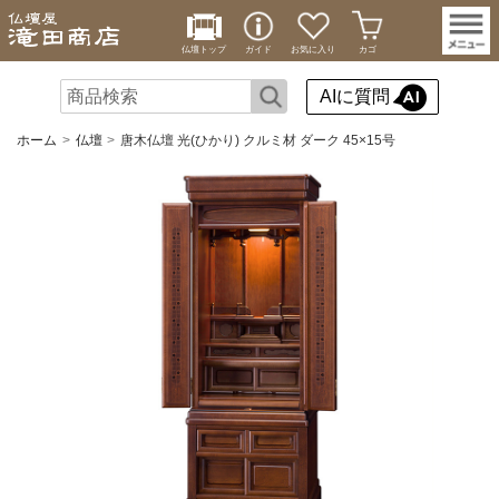
仏壇トップ
ガイド
お気に入り
カゴ
AIに質問
ホーム
仏壇
唐木仏壇 光(ひかり) クルミ材 ダーク 45×15号