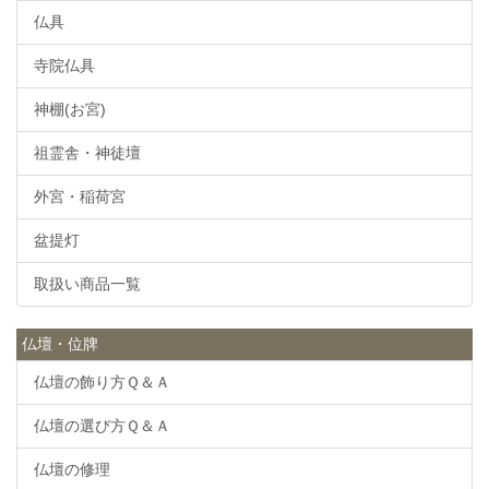
仏具
寺院仏具
神棚(お宮)
祖霊舎・神徒壇
外宮・稲荷宮
盆提灯
取扱い商品一覧
仏壇・位牌
仏壇の飾り方Ｑ＆Ａ
仏壇の選び方Ｑ＆Ａ
仏壇の修理