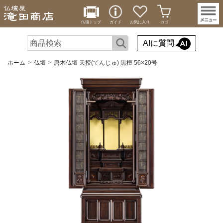
仏壇トップ
ガイド
お気に入り
カゴ
AIに質問
ホーム
仏壇
唐木仏壇 天授(てんじゅ) 黒檀 56×20号