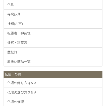
仏具
寺院仏具
神棚(お宮)
祖霊舎・神徒壇
外宮・稲荷宮
盆提灯
取扱い商品一覧
仏壇・位牌
仏壇の飾り方Ｑ＆Ａ
仏壇の選び方Ｑ＆Ａ
仏壇の修理