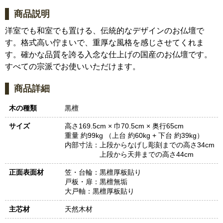
商品説明
洋室でも和室でも置ける、伝統的なデザインのお仏壇で
す。格式高い佇まいで、重厚な風格を感じさせてくれま
す。確かな品質を誇る入念な仕上げの国産のお仏壇です。
すべての宗派でお使いいただけます。
商品詳細
木の種類
黒檀
サイズ
高さ169.5cm × 巾70.5cm × 奥行65cm
重量 約99kg （上台 約60kg + 下台 約39kg）
内部寸法：
上段からなげし彫刻までの高さ34cm
上段から天井までの高さ44cm
正面表面材
笠・台輪：黒檀厚板貼り
戸板・扉：黒檀無垢
大戸軸：黒檀厚板貼り
主芯材
天然木材