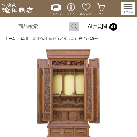
仏壇トップ
ガイド
お気に入り
カゴ
AIに質問
ホーム
仏壇
唐木仏壇 童心（どうしん） 欅 43×18号