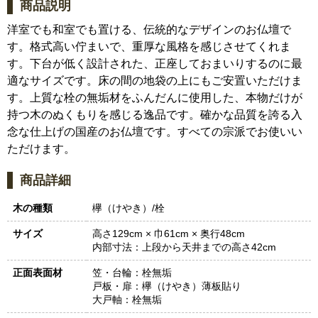
商品説明
洋室でも和室でも置ける、伝統的なデザインのお仏壇で
す。格式高い佇まいで、重厚な風格を感じさせてくれま
す。下台が低く設計された、正座しておまいりするのに最
適なサイズです。床の間の地袋の上にもご安置いただけま
す。上質な栓の無垢材をふんだんに使用した、本物だけが
持つ木のぬくもりを感じる逸品です。確かな品質を誇る入
念な仕上げの国産のお仏壇です。すべての宗派でお使いい
ただけます。
商品詳細
木の種類
欅（けやき）/栓
サイズ
高さ129cm × 巾61cm × 奥行48cm
内部寸法：
上段から天井までの高さ42cm
正面表面材
笠・台輪：栓無垢
戸板・扉：欅（けやき）薄板貼り
大戸軸：栓無垢