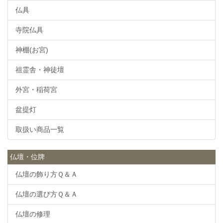
仏具
寺院仏具
神棚(お宮)
祖霊舎・神徒壇
外宮・稲荷宮
盆提灯
取扱い商品一覧
仏壇・位牌
仏壇の飾り方Ｑ＆Ａ
仏壇の選び方Ｑ＆Ａ
仏壇の修理