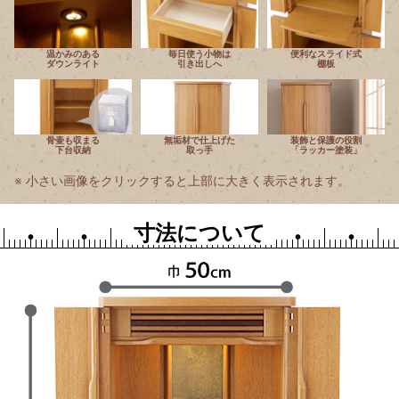
温かみのある
毎日使う小物は
便利なスライド式
ダウンライト
引き出しへ
棚板
骨壷も収まる
無垢材で仕上げた
装飾と保護の役割
下台収納
取っ手
「ラッカー塗装」
小さい画像をクリックすると上部に大きく表示されます。
寸法について