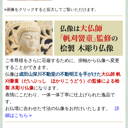
※画像をクリックすると拡大してご覧いただけます。
ご本尊様をさらに荘厳するために、掛軸から仏像へ変更
することができます。
仏像は
成田山深川不動堂の不動明王を手がけた
大仏師 帆
刈黌童（だいぶっし ほかりこうどう）の監修による桧
製 木彫り仏像
になります。
表情にこだわり、一体一体丁寧に仕上げられた逸品で
す。
お仏壇に合わせた寸法の仏像をお付けいたします。
詳
細はこちら »