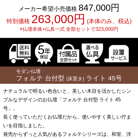
847,000円
メーカー希望小売価格
263,000円
特別価格
(本体のみ、税込)
※仏壇本体+仏具一式
全部セットで
323,000円
モダン仏壇
フォルテ
台付型
ライト
45号
(床置き)
ナチュラルで明るい色合いと、美しい木目を活かしたシン
プルなデザインのお仏壇「フォルテ 台付型 ライト 45
号」。
長く使っていただくお仏壇だから、使いやすく美しい佇ま
いを目指しました。
発売からずっと人気があるフォルテシリーズは、和室、洋