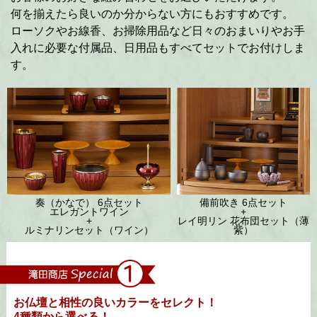
何を揃えたら良いのか分からない方にもおすすめです。
ローソクやお線香、お掃除用品など日々のおまいりやお手
入れに必要な付属品、日用品もすべてセットでお付けしま
す。
備前吹き
6点セット
奏（かなで）
6点セット
+
エレガントワイン
レイ明リン 花布団セット（薄
+
紫）
ルミナリンセット（ワイン）
お仏壇と相性の良いカラーをセレクト！
4種類から選べる！