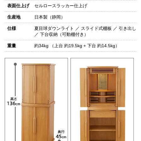
表面仕上げ
セルロースラッカー仕上げ
生産地
日本製（静岡）
仕様
夏目球ダウンライト ／ スライド式棚板 ／ 引き出し
／ 下台収納（可動棚付き）
重量
約34kg （上台 約19.5kg + 下台 約14.5kg）