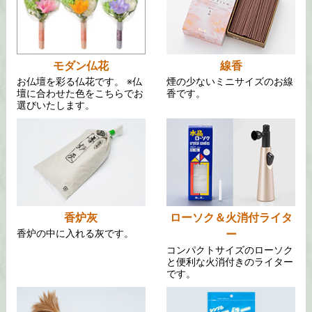
モダン仏花
線香
お仏壇を彩る仏花です。 ※仏
煙の少ないミニサイズのお線
壇に合わせた色をこちらでお
香です。
選びいたします。
香炉灰
ローソク＆火消付ライタ
香炉の中に入れる灰です。
ー
コンパクトサイズのローソク
と便利な火消付きのライター
です。