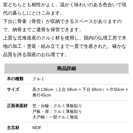
室どちらとも相性がよく、温かく味わいのある色合いで現
代の暮らしにとけこみます。
下台に骨壷（骨壺）が収納できるスペースがありますの
で、納骨までご遺骨を保管できます。
上質な北海道産のクルミ材を使用し、国内の仏壇工房で木
地の加工・塗装・組み立てまで一貫で生産された、確かな
品質を誇る国産のお仏壇です。
商品詳細
木の種類
クルミ
サイズ
高さ136cm（上台 68cm + 下台 68cm）× 巾50cm ×
奥行45cm
正面表面材
笠・台輪：クルミ薄板貼り
戸板・扉：クルミ薄板貼り
大戸軸：一部クルミ無垢
主芯材
MDF