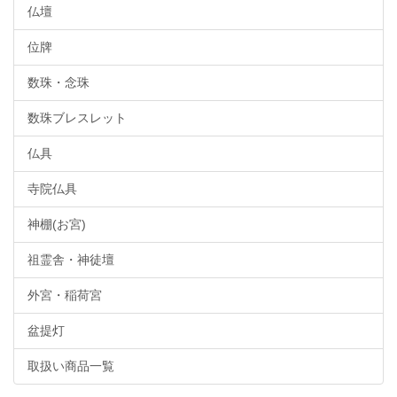
仏壇
位牌
数珠・念珠
数珠ブレスレット
仏具
寺院仏具
神棚(お宮)
祖霊舎・神徒壇
外宮・稲荷宮
盆提灯
取扱い商品一覧