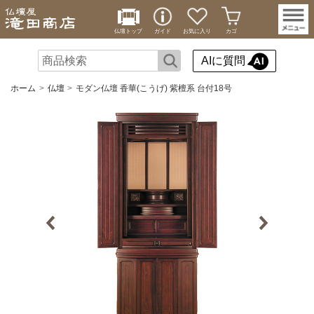
仏壇トップ
ガイド
お気に入り
カゴ
AIに質問
ホーム
仏壇
モダン仏壇 香華(こうげ) 紫檀系 台付18号