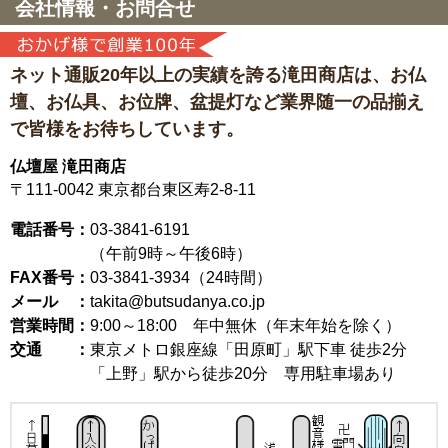
会社情報・お問合せ
ネット通販20年以上の実績を誇る滝田商店は、
お仏
壇、お仏具、お位牌、盆提灯など
業界随一の品揃え
で皆様をお待ちしています。
仏壇屋 滝田商店
〒111-0042
東京都台東区寿2-8-11
電話番号：
03-3841-6191
（午前9時～午後6時）
FAX番号：
03-3841-3934（24時間）
メール ：
takita@butsudanya.co.jp
営業時間：
9:00～18:00
年中無休（年末年始を除く）
交通 ：
東京メトロ銀座線「田原町」駅下車 徒歩2分
「上野」駅から徒歩20分 専用駐車場あり