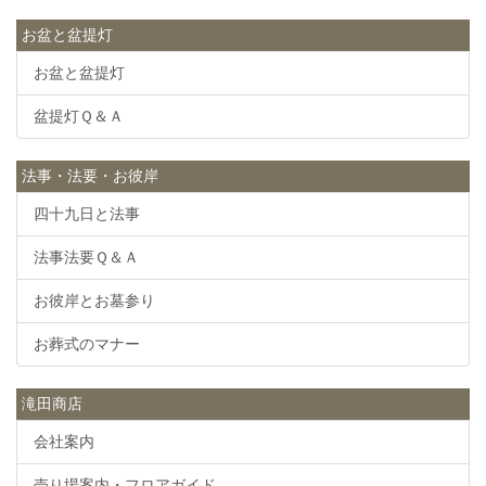
お盆と盆提灯
お盆と盆提灯
盆提灯Ｑ＆Ａ
法事・法要・お彼岸
四十九日と法事
法事法要Ｑ＆Ａ
お彼岸とお墓参り
お葬式のマナー
滝田商店
会社案内
売り場案内・フロアガイド