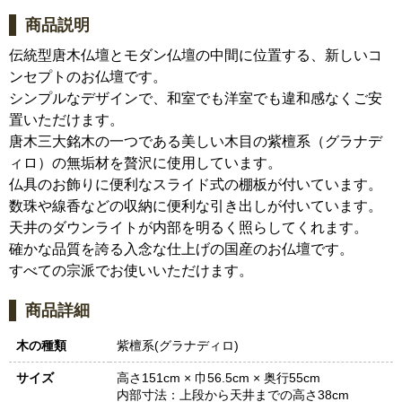
商品説明
伝統型唐木仏壇とモダン仏壇の中間に位置する、新しいコ
ンセプトのお仏壇です。
シンプルなデザインで、和室でも洋室でも違和感なくご安
置いただけます。
唐木三大銘木の一つである美しい木目の紫檀系（グラナデ
ィロ）の無垢材を贅沢に使用しています。
仏具のお飾りに便利なスライド式の棚板が付いています。
数珠や線香などの収納に便利な引き出しが付いています。
天井のダウンライトが内部を明るく照らしてくれます。
確かな品質を誇る入念な仕上げの国産のお仏壇です。
すべての宗派でお使いいただけます。
商品詳細
木の種類
紫檀系(グラナディロ)
サイズ
高さ151cm × 巾56.5cm × 奥行55cm
内部寸法：
上段から天井までの高さ38cm