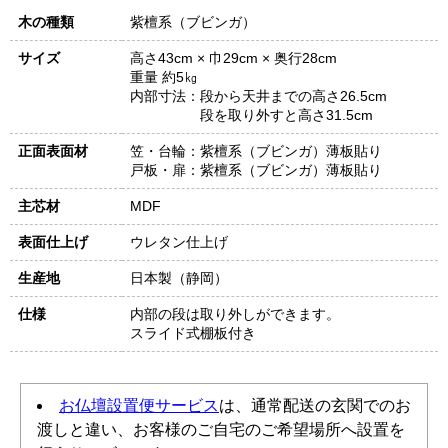
木の種類
紫檀系（ブビンガ）
サイズ
高さ43cm × 巾29cm × 奥行28cm
重量 約5㎏
内部寸法：
段から天井までの高さ26.5cm
段を取り外すと高さ31.5cm
正面表面材
笠・台輪：紫檀系（ブビンガ）薄板貼り
戸板・扉：紫檀系（ブビンガ）薄板貼り
主芯材
MDF
表面仕上げ
ウレタン仕上げ
生産地
日本製（静岡）
仕様
内部の段は取り外しができます。
スライド式棚板付き
お仏壇設置便サービス
は、通常配送の玄関でのお
渡しと違い、お客様のご自宅のご希望場所へ設置を