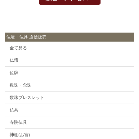
仏壇・仏具 通信販売
全て見る
仏壇
位牌
数珠・念珠
数珠ブレスレット
仏具
寺院仏具
神棚(お宮)