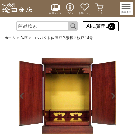
仏壇トップ
ガイド
お気に入り
カゴ
AIに質問
ホーム
仏壇
コンパクト仏壇 豆仏紫檀２枚戸 14号