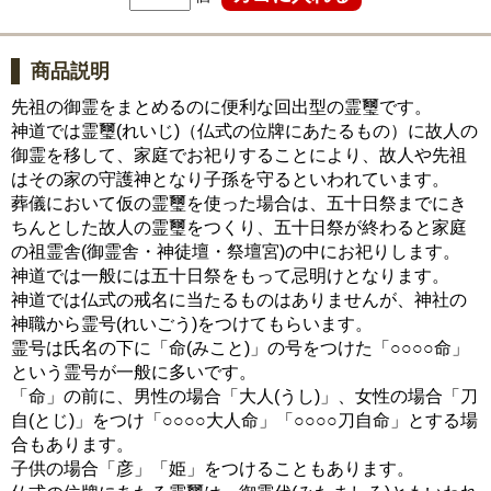
商品説明
先祖の御霊をまとめるのに便利な回出型の霊璽です。
神道では霊璽(れいじ)（仏式の位牌にあたるもの）に故人の
御霊を移して、家庭でお祀りすることにより、故人や先祖
はその家の守護神となり子孫を守るといわれています。
葬儀において仮の霊璽を使った場合は、五十日祭までにき
ちんとした故人の霊璽をつくり、五十日祭が終わると家庭
の祖霊舎(御霊舎・神徒壇・祭壇宮)の中にお祀りします。
神道では一般には五十日祭をもって忌明けとなります。
神道では仏式の戒名に当たるものはありませんが、神社の
神職から霊号(れいごう)をつけてもらいます。
霊号は氏名の下に「命(みこと)」の号をつけた「○○○○命」
という霊号が一般に多いです。
「命」の前に、男性の場合「大人(うし)」、女性の場合「刀
自(とじ)」をつけ「○○○○大人命」「○○○○刀自命」とする場
合もあります。
子供の場合「彦」「姫」をつけることもあります。