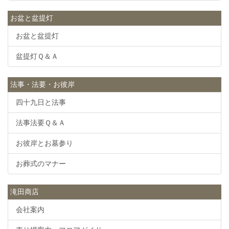
お盆と盆提灯
お盆と盆提灯
盆提灯Ｑ＆Ａ
法事・法要・お彼岸
四十九日と法事
法事法要Ｑ＆Ａ
お彼岸とお墓参り
お葬式のマナー
滝田商店
会社案内