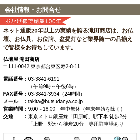
会社情報・お問合せ
ネット通販20年以上の実績を誇る滝田商店は、
お仏
壇、お仏具、お位牌、盆提灯など
業界随一の品揃え
で皆様をお待ちしています。
仏壇屋 滝田商店
〒111-0042
東京都台東区寿2-8-11
電話番号：
03-3841-6191
（午前9時～午後6時）
FAX番号：
03-3841-3934（24時間）
メール ：
takita@butsudanya.co.jp
営業時間：
9:00～18:00
年中無休（年末年始を除く）
交通 ：
東京メトロ銀座線「田原町」駅下車 徒歩2分
「上野」駅から徒歩20分 専用駐車場あり