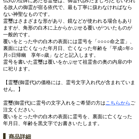
仏式の位牌にあたる霊璽は、御霊代(みたましろ)ともいわれ
る故人の御霊が宿る依代で、最も丁寧に扱わなければなら
ない神聖なものです。
霊璽はさまざまな形があり、鏡などが使われる場合もあり
ますが、角形の白木に上からかぶせる覆いがついたものが
一般的です。
覆いをとった中の白木の表面には霊号を「○○○○命之霊」、
裏面には亡くなった年月日、亡くなった年齢を「平成○年○
月○日帰幽 享年○歳」などと記入します。
霊号を書いた霊璽は覆いをかぶせて祖霊舎の奥の内扉の中
に祀ります。
【霊璽(御霊代)の価格には、霊号文字入れ代が含まれていま
せん。】
霊璽(御霊代)に霊号の文字入れをご希望の方は
こちらから
ご
注文ください。
覆いをとった中の白木の表面に霊号を、裏面に亡くなった
年月日、年齢を黒文字でお書きいたします。
商品詳細