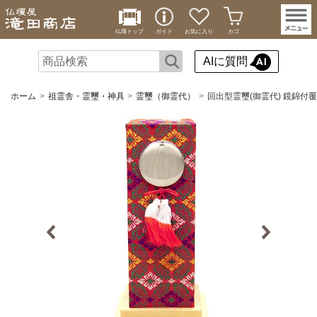
仏壇トップ
ガイド
お気に入り
カゴ
AIに質問
ホーム
祖霊舎・霊璽・神具
霊璽（御霊代）
回出型霊璽(御霊代) 鏡錦付