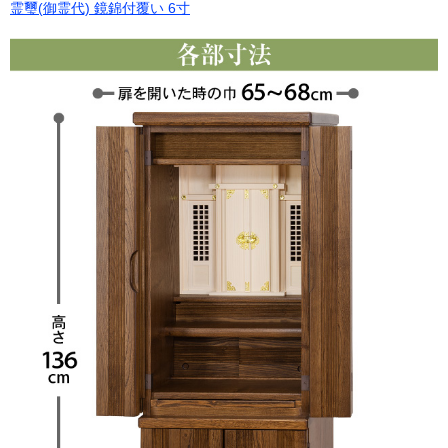
霊璽(御霊代) 鏡錦付覆い 6寸