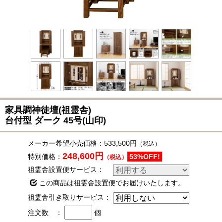
家具調神徒壇(祖霊舎)
台付型 ダーク 45号(山印)
メーカー希望小売価格：
533,500円
（税込）
248,600円
特別価格：
53%OFF!
（税込）
祖霊舎設置便サービス：
この商品は祖霊舎設置便でお届けいたします。
祖霊舎引き取りサービス：
注文数 ：
個