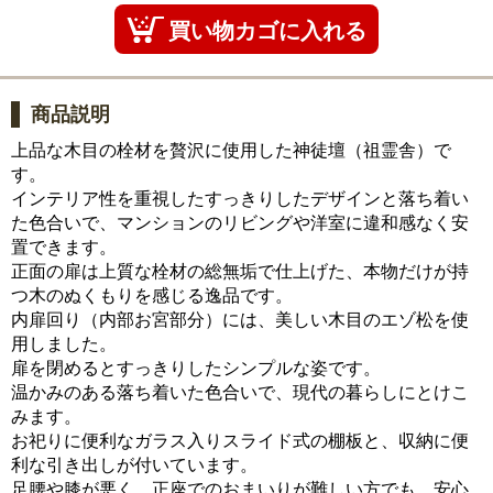
商品説明
上品な木目の栓材を贅沢に使用した神徒壇（祖霊舎）で
す。
インテリア性を重視したすっきりしたデザインと落ち着い
た色合いで、マンションのリビングや洋室に違和感なく安
置できます。
正面の扉は上質な栓材の総無垢で仕上げた、本物だけが持
つ木のぬくもりを感じる逸品です。
内扉回り（内部お宮部分）には、美しい木目のエゾ松を使
用しました。
扉を閉めるとすっきりしたシンプルな姿です。
温かみのある落ち着いた色合いで、現代の暮らしにとけこ
みます。
お祀りに便利なガラス入りスライド式の棚板と、収納に便
利な引き出しが付いています。
足腰や膝が悪く、正座でのおまいりが難しい方でも、安心