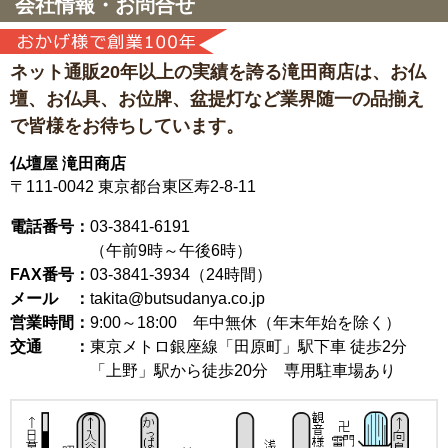
会社情報・お問合せ
ネット通販20年以上の実績を誇る滝田商店は、
お仏
壇、お仏具、お位牌、盆提灯など
業界随一の品揃え
で皆様をお待ちしています。
仏壇屋 滝田商店
〒111-0042
東京都台東区寿2-8-11
電話番号：
03-3841-6191
（午前9時～午後6時）
FAX番号：
03-3841-3934（24時間）
メール ：
takita@butsudanya.co.jp
営業時間：
9:00～18:00
年中無休（年末年始を除く）
交通 ：
東京メトロ銀座線「田原町」駅下車 徒歩2分
「上野」駅から徒歩20分 専用駐車場あり