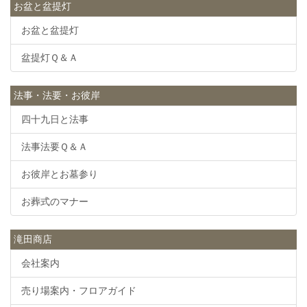
お盆と盆提灯
お盆と盆提灯
盆提灯Ｑ＆Ａ
法事・法要・お彼岸
四十九日と法事
法事法要Ｑ＆Ａ
お彼岸とお墓参り
お葬式のマナー
滝田商店
会社案内
売り場案内・フロアガイド