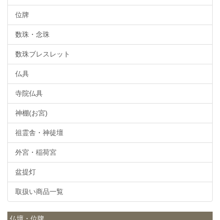
位牌
数珠・念珠
数珠ブレスレット
仏具
寺院仏具
神棚(お宮)
祖霊舎・神徒壇
外宮・稲荷宮
盆提灯
取扱い商品一覧
仏壇・位牌