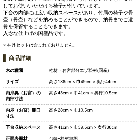
してお使いいただける椅子が付いています。
下台の内部には広い収納スペースがあり、付属の椅子や骨
壷（骨壺）などを納めることができるので、納骨までご遺
骨を保管することもできます。
入念な仕上げの国産品です。
※ 神具セットは含まれておりません。
商品詳細
木の種類
栓材・お宮部分エゾ松材(国産)
サイズ
高さ136cm × 巾49cm × 奥行44cm
内扉奥（お宮）の
高さ43cm × 巾41cm × 奥行10.5cm
内部寸法
内扉（お宮）開口
高さ28cm × 巾10.5cm
寸法
下台収納スペース
高さ41cm × 巾39.5cm × 奥行38cm
正面表面材
台輪−栓材無垢