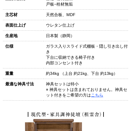
戸板−栓材無垢
主芯材
天然合板、MDF
表面仕上げ
ウレタン仕上げ
生産地
日本製（静岡）
仕様
ガラス入りスライド式棚板・隠し引き出し付
き
下台に収納できる椅子付き
内部コンセント付き
重量
約34kg （上台 約21kg、下台 約13kg）
最適な神具寸法
神具セットは特小
※ 神具セットは含まれておりません。神具セ
ット付きをご希望の方は
こちら