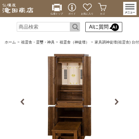
仏壇トップ
ガイド
お気に入り
カゴ
AIに質問
ホーム
祖霊舎・霊璽・神具
祖霊舎（神徒壇）
家具調神徒壇(祖霊舎) 台付型