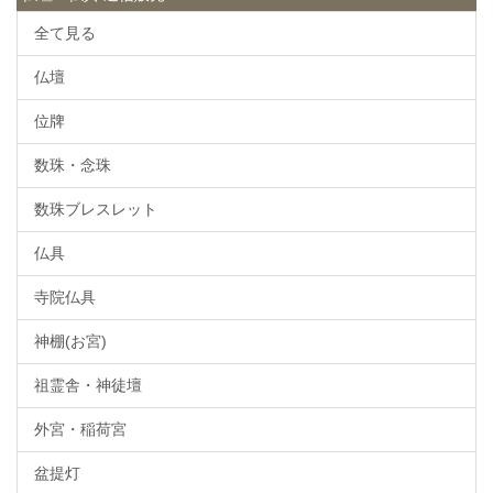
全て見る
仏壇
位牌
数珠・念珠
数珠ブレスレット
仏具
寺院仏具
神棚(お宮)
祖霊舎・神徒壇
外宮・稲荷宮
盆提灯