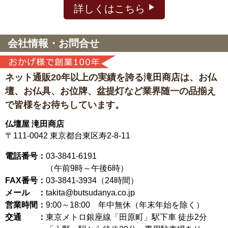
詳しくはこちら
会社情報・お問合せ
ネット通販20年以上の実績を誇る滝田商店は、
お仏
壇、お仏具、お位牌、盆提灯など
業界随一の品揃え
で皆様をお待ちしています。
仏壇屋 滝田商店
〒111-0042
東京都台東区寿2-8-11
電話番号：
03-3841-6191
（午前9時～午後6時）
FAX番号：
03-3841-3934（24時間）
メール ：
takita@butsudanya.co.jp
営業時間：
9:00～18:00
年中無休（年末年始を除く）
交通 ：
東京メトロ銀座線「田原町」駅下車 徒歩2分