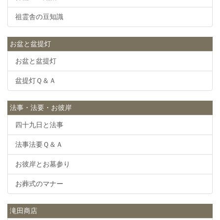
祖霊舎の豆知識
お盆と盆提灯
お盆と盆提灯
盆提灯Ｑ＆Ａ
法事・法要・お彼岸
四十九日と法事
法事法要Ｑ＆Ａ
お彼岸とお墓参り
お葬式のマナー
滝田商店