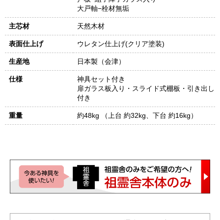
大戸軸−栓材無垢
主芯材
天然木材
表面仕上げ
ウレタン仕上げ(クリア塗装)
生産地
日本製（会津）
仕様
神具セット付き
扉ガラス板入り・スライド式棚板・引き出し
付き
重量
約48kg （上台 約32kg、下台 約16kg）