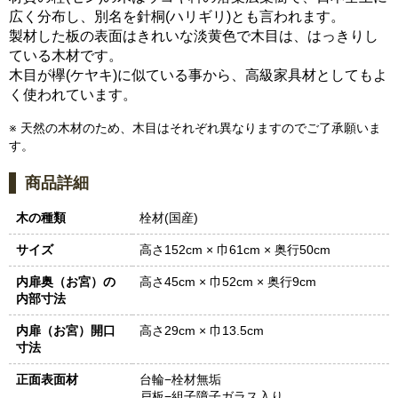
広く分布し、別名を針桐(ハリギリ)とも言われます。
製材した板の表面はきれいな淡黄色で木目は、はっきりし
ている木材です。
木目が欅(ケヤキ)に似ている事から、高級家具材としてもよ
く使われています。
※ 天然の木材のため、木目はそれぞれ異なりますのでご了承願いま
す。
商品詳細
木の種類
栓材(国産)
サイズ
高さ152cm × 巾61cm × 奥行50cm
内扉奥（お宮）の
高さ45cm × 巾52cm × 奥行9cm
内部寸法
内扉（お宮）開口
高さ29cm × 巾13.5cm
寸法
正面表面材
台輪−栓材無垢
戸板−組子障子ガラス入り