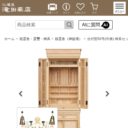
仏壇トップ
ガイド
お気に入り
カゴ
AIに質問
ホーム
祖霊舎・霊璽・神具
祖霊舎（神徒壇）
台付型50号(巾狭) 神具セ