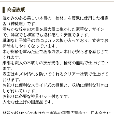
商品説明
温かみのある美しい木目の「栓材」を贅沢に使用した祖霊
舎（神徒壇）です。
滑らかな栓材の木目を最大限に生かした豪華なデザイン
で、洋室でも和室でも違和感なく安置できます。
繊細な組子障子の扉にはガラス板が入っており、丈夫でお
掃除もしやすくなっています。
木が樹齢を重ねた証である力強い木目が安らぎを感じさて
くれます。
細部を職人の木取りの技が光る、栓材の無垢で仕上げてい
ます。
表面はキズや汚れを防いでくれるクリアー塗装で仕上げて
おります。
お祀りに便利なスライド式の棚板と、収納に便利な引き出
しが付いています。
お祀りに必要な神具セット付きです。
入念な仕上げの国産品です。
材質の栓(セン)の木はウコギ科の落葉広葉樹で、日本全土に