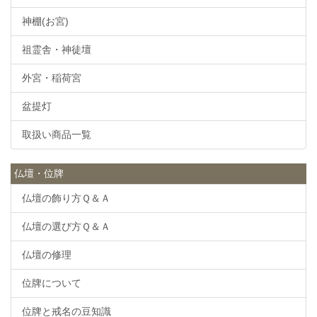
神棚(お宮)
祖霊舎・神徒壇
外宮・稲荷宮
盆提灯
取扱い商品一覧
仏壇・位牌
仏壇の飾り方Ｑ＆Ａ
仏壇の選び方Ｑ＆Ａ
仏壇の修理
位牌について
位牌と戒名の豆知識