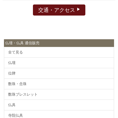
交通・アクセス
仏壇・仏具 通信販売
全て見る
仏壇
位牌
数珠・念珠
数珠ブレスレット
仏具
寺院仏具