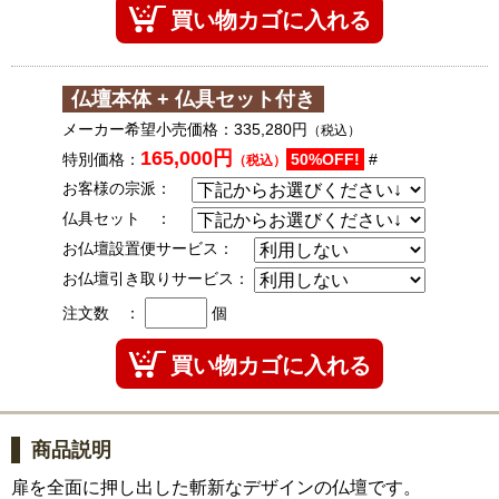
仏壇本体 + 仏具セット付き
メーカー希望小売価格：
335,280円
（税込）
165,000円
特別価格：
50%OFF!
#
（税込）
お客様の宗派：
仏具セット ：
お仏壇設置便サービス：
お仏壇引き取りサービス：
注文数 ：
個
商品説明
扉を全面に押し出した斬新なデザインの仏壇です。