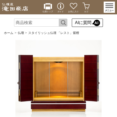
仏壇トップ
ガイド
お気に入り
カゴ
AIに質問
ホーム
仏壇
スタイリッシュ仏壇 「レスト」紫檀