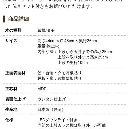
した仏具セット付きもお選びいただけます。
商品詳細
木の種類
紫檀/タモ
サイズ
高さ44cm × 巾43cm × 奥行26cm
重量 約12kg
内部寸法：
上段から天井までの高さ25cm
上段を取り外すと高さ29cm
上段の奥行10cm
正面表面材
笠・台輪：タモ薄板貼り
戸板・扉：紫檀薄板貼り
主芯材
MDF
表面仕上げ
ウレタン仕上げ
生産地
日本製（静岡）
仕様
LEDダウンライト付き
内部の上段ガラス棚は取り外しが可能