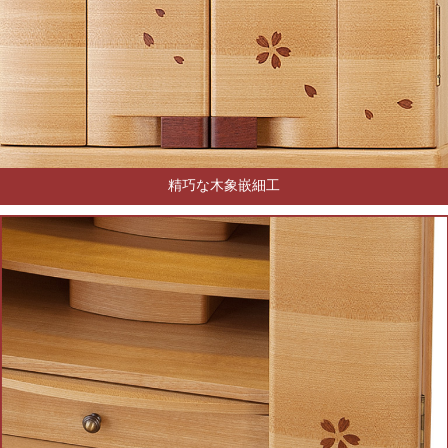
精巧な木象嵌細工