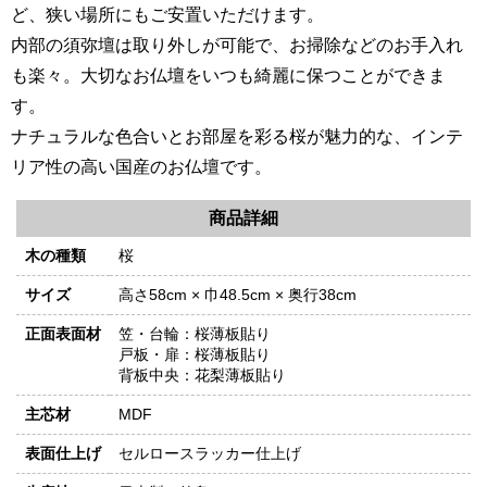
ど、狭い場所にもご安置いただけます。
内部の須弥壇は取り外しが可能で、お掃除などのお手入れ
も楽々。大切なお仏壇をいつも綺麗に保つことができま
す。
ナチュラルな色合いとお部屋を彩る桜が魅力的な、インテ
リア性の高い国産のお仏壇です。
商品詳細
木の種類
桜
サイズ
高さ58cm × 巾48.5cm × 奥行38cm
正面表面材
笠・台輪：桜薄板貼り
戸板・扉：桜薄板貼り
背板中央：花梨薄板貼り
主芯材
MDF
表面仕上げ
セルロースラッカー仕上げ