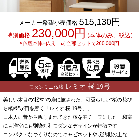
515,130円
メーカー希望小売価格
230,000円
特別価格
(本体のみ、税込)
※仏壇本体+仏具一式
全部セットで
288,000円
レミオ 桜
19号
モダンミニ仏壇
美しい木目の“桜材”の扉に施された、可愛らしい“桜の花び
ら模様”が目を惹く「レミオ 桜 19号」。
日本人に昔から親しまれてきた桜をモチーフにした、和室
にも洋室にも馴染む和モダンなデザインが特徴です。
コンパクトなつくりなのでキャビネットや収納棚の上な