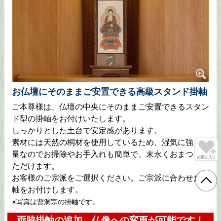
お仏壇にそのままご安置できる高級スタンド掛軸
ご本尊様は、仏壇の中央にそのままご安置できるスタン
ド型の掛軸をお付けいたします。
しっかりとした土台で安定感があります。
素材には天然の桐材を使用しているため、湿気に強く軽
量なのでお掃除やお手入れも簡単で、末永くおまつりい
ただけます。
お客様のご宗派をご選択ください。ご宗派に合わせた掛
軸をお付けします。
※写真は曹洞宗の掛軸です。
両脇掛軸の追加、仏像への変更が可能です！