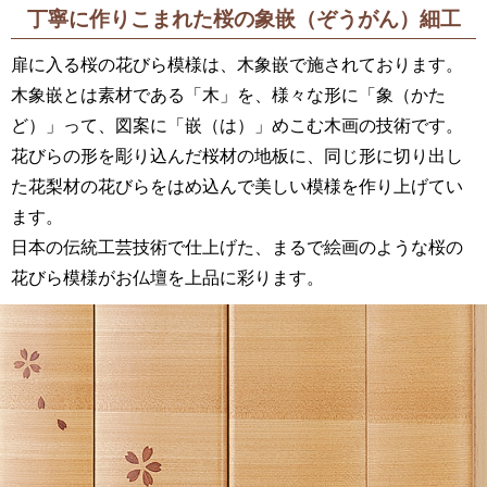
丁寧に作りこまれた桜の象嵌（ぞうがん）細工
扉に入る桜の花びら模様は、木象嵌で施されております。
木象嵌とは素材である「木」を、様々な形に「象（かた
ど）」って、図案に「嵌（は）」めこむ木画の技術です。
花びらの形を彫り込んだ桜材の地板に、同じ形に切り出し
た花梨材の花びらをはめ込んで美しい模様を作り上げてい
ます。
日本の伝統工芸技術で仕上げた、まるで絵画のような桜の
花びら模様がお仏壇を上品に彩ります。