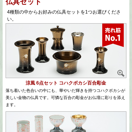
仏具セット
4種類の中からお好みの仏具セットを1つお選びくださ
い。
涼風 6点セット コハクボカシ百合彫金
落ち着いた色合いの中にも、華やいだ輝きを持つコハクボカシが
美しい金物の仏具です。可憐な百合の彫金がお仏壇に彩りを添え
ます。