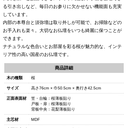
る引き出しなど、毎日のお参りに欠かせない機能面も充実
しています。
内部の本尊台と須弥壇は取り外しが可能で、お掃除などの
お手入れも楽々。大切なお仏壇をいつも綺麗に保つことが
できます。
ナチュラルな色合いとお部屋を彩る桜が魅力的な、インテ
リア性の高い国産のお仏壇です。
商品詳細
木の種類
桜
サイズ
高さ76cm × 巾50.5cm × 奥行き42.5cm
正面表面材
笠・台輪：桜薄板貼り
戸板・扉：桜薄板貼り
背板中央：花梨薄板貼り
主芯材
MDF