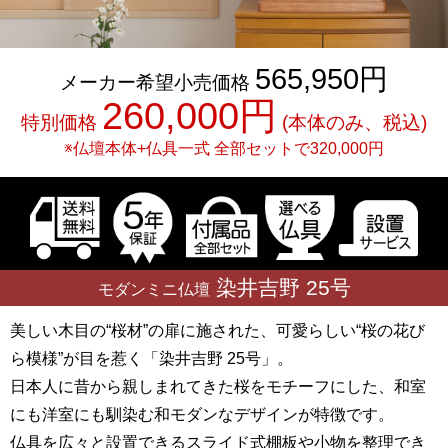
565,950円
メーカー希望小売価格
260,000円
特別価格
(本体のみ、税込)
※仏壇本体+仏具一式
全部セットで
320,000円
染井吉野
25号
モダンミニ仏壇
美しい木目の“桜材”の扉に施された、可愛らしい“桜の花び
ら模様”が目を惹く「染井吉野 25号」。
日本人に昔から親しまれてきた桜をモチーフにした、和室
にも洋室にも馴染む和モダンなデザインが特徴です。
仏具を広々と設置できるスライド式棚板や小物を整理でき