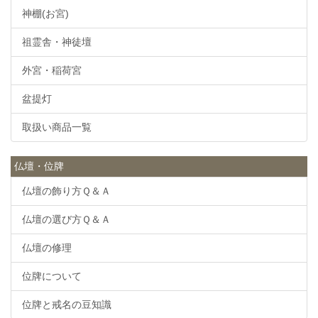
神棚(お宮)
祖霊舎・神徒壇
外宮・稲荷宮
盆提灯
取扱い商品一覧
仏壇・位牌
仏壇の飾り方Ｑ＆Ａ
仏壇の選び方Ｑ＆Ａ
仏壇の修理
位牌について
位牌と戒名の豆知識