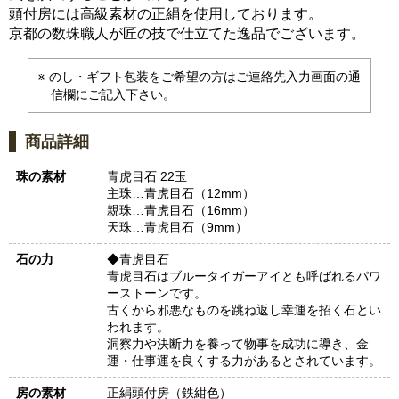
頭付房には高級素材の正絹を使用しております。
京都の数珠職人が匠の技で仕立てた逸品でございます。
のし・ギフト包装をご希望の方はご連絡先入力画面の通
信欄にご記入下さい。
商品詳細
珠の素材
青虎目石 22玉
主珠…青虎目石（12mm）
親珠…青虎目石（16mm）
天珠…青虎目石（9mm）
石の力
◆青虎目石
青虎目石はブルータイガーアイとも呼ばれるパワ
ーストーンです。
古くから邪悪なものを跳ね返し幸運を招く石とい
われます。
洞察力や決断力を養って物事を成功に導き、金
運・仕事運を良くする力があるとされています。
房の素材
正絹頭付房（鉄紺色）