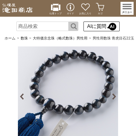
仏壇トップ
ガイド
お気に入り
カゴ
AIに質問
ホーム
数珠
大特価京念珠（略式数珠）男性用
男性用数珠 青虎目石22玉