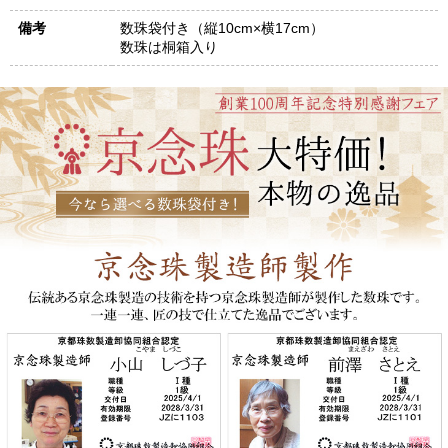
備考
数珠袋付き（縦10cm×横17cm）
数珠は桐箱入り