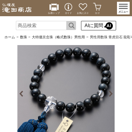
仏壇トップ
ガイド
お気に入り
カゴ
AIに質問
ホーム
数珠
大特価京念珠（略式数珠）男性用
男性用数珠 青虎目石 龍彫