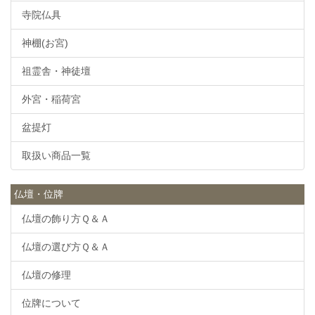
寺院仏具
神棚(お宮)
祖霊舎・神徒壇
外宮・稲荷宮
盆提灯
取扱い商品一覧
仏壇・位牌
仏壇の飾り方Ｑ＆Ａ
仏壇の選び方Ｑ＆Ａ
仏壇の修理
位牌について