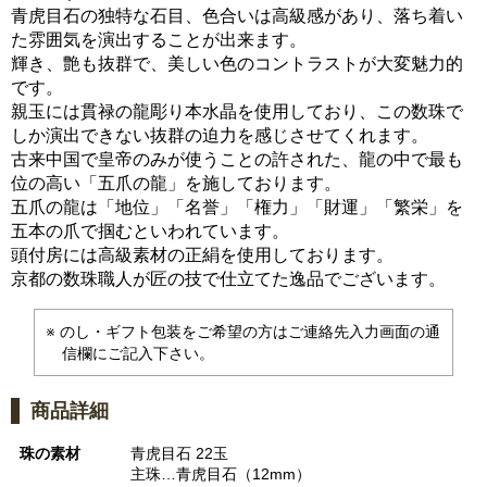
青虎目石の独特な石目、色合いは高級感があり、落ち着い
た雰囲気を演出することが出来ます。
輝き、艶も抜群で、美しい色のコントラストが大変魅力的
です。
親玉には貫禄の龍彫り本水晶を使用しており、この数珠で
しか演出できない抜群の迫力を感じさせてくれます。
古来中国で皇帝のみが使うことの許された、龍の中で最も
位の高い「五爪の龍」を施しております。
五爪の龍は「地位」「名誉」「権力」「財運」「繁栄」を
五本の爪で掴むといわれています。
頭付房には高級素材の正絹を使用しております。
京都の数珠職人が匠の技で仕立てた逸品でございます。
のし・ギフト包装をご希望の方はご連絡先入力画面の通
信欄にご記入下さい。
商品詳細
珠の素材
青虎目石 22玉
主珠…青虎目石（12mm）