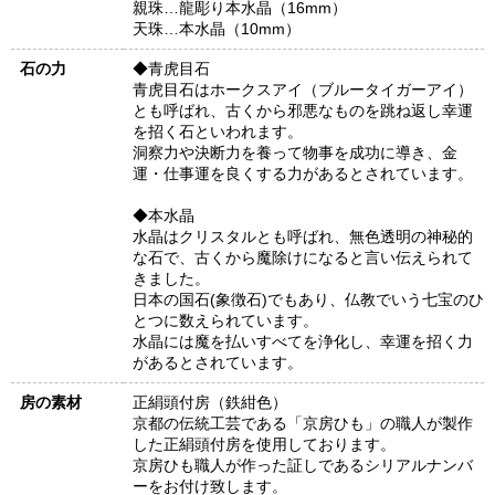
親珠…龍彫り本水晶（16mm）
天珠…本水晶（10mm）
石の力
◆青虎目石
青虎目石はホークスアイ（ブルータイガーアイ）
とも呼ばれ、古くから邪悪なものを跳ね返し幸運
を招く石といわれます。
洞察力や決断力を養って物事を成功に導き、金
運・仕事運を良くする力があるとされています。
◆本水晶
水晶はクリスタルとも呼ばれ、無色透明の神秘的
な石で、古くから魔除けになると言い伝えられて
きました。
日本の国石(象徴石)でもあり、仏教でいう七宝のひ
とつに数えられています。
水晶には魔を払いすべてを浄化し、幸運を招く力
があるとされています。
房の素材
正絹頭付房（鉄紺色）
京都の伝統工芸である「京房ひも」の職人が製作
した正絹頭付房を使用しております。
京房ひも職人が作った証しであるシリアルナンバ
ーをお付け致します。