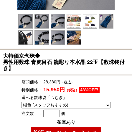
大特価京念珠◆
男性用数珠 青虎目石 龍彫り本水晶 22玉【数珠袋付
き】
店頭価格：
28,380円
（税込）
15,950円
特別価格：
43%OFF!
（税込）
選べる数珠袋「つむぎ」：
注文数 ：
個
在庫あり