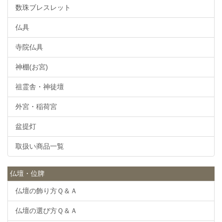
数珠ブレスレット
仏具
寺院仏具
神棚(お宮)
祖霊舎・神徒壇
外宮・稲荷宮
盆提灯
取扱い商品一覧
仏壇・位牌
仏壇の飾り方Ｑ＆Ａ
仏壇の選び方Ｑ＆Ａ