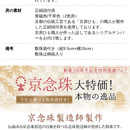
れています。
房の素材
正絹頭付房
青磁色/千草色（2色房）
京都の伝統工芸である「京房ひも」の職人が製作
した正絹頭付房を使用しております。
京房ひも職人が作った証しであるシリアルナンバ
ーをお付け致します。
備考
数珠袋付き（縦9.5cm×横15cm）
数珠は桐箱入り