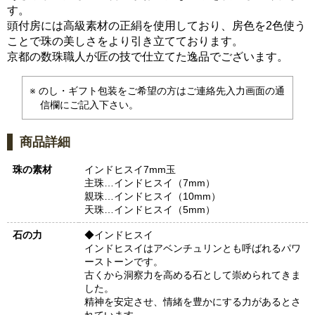
す。
頭付房には高級素材の正絹を使用しており、房色を2色使う
ことで珠の美しさをより引き立てております。
京都の数珠職人が匠の技で仕立てた逸品でございます。
のし・ギフト包装をご希望の方はご連絡先入力画面の通
信欄にご記入下さい。
商品詳細
珠の素材
インドヒスイ7mm玉
主珠…インドヒスイ（7mm）
親珠…インドヒスイ（10mm）
天珠…インドヒスイ（5mm）
石の力
◆インドヒスイ
インドヒスイはアベンチュリンとも呼ばれるパワ
ーストーンです。
古くから洞察力を高める石として崇められてきま
した。
精神を安定させ、情緒を豊かにする力があるとさ