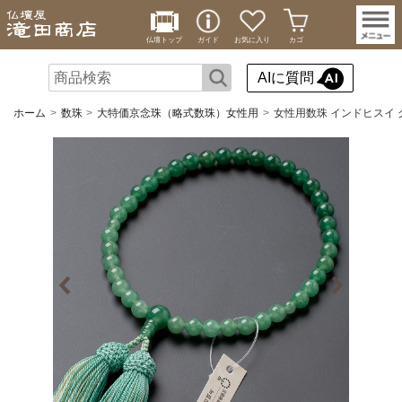
仏壇トップ
ガイド
お気に入り
カゴ
AIに質問
ホーム
数珠
大特価京念珠（略式数珠）女性用
女性用数珠 インドヒスイ 