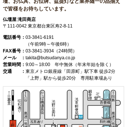
壇、お仏具、お位牌、盆提灯など
業界随一の品揃え
で皆様をお待ちしています。
仏壇屋 滝田商店
〒111-0042
東京都台東区寿2-8-11
電話番号：
03-3841-6191
（午前9時～午後6時）
FAX番号：
03-3841-3934（24時間）
メール ：
takita@butsudanya.co.jp
営業時間：
9:00～18:00
年中無休（年末年始を除く）
交通 ：
東京メトロ銀座線「田原町」駅下車 徒歩2分
「上野」駅から徒歩20分 専用駐車場あり