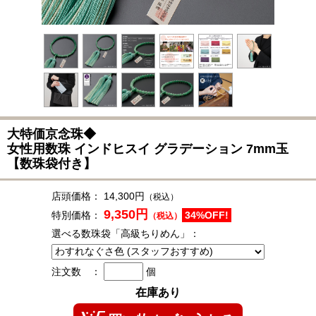
大特価京念珠◆
女性用数珠 インドヒスイ グラデーション 7mm玉
【数珠袋付き】
店頭価格：
14,300円
（税込）
9,350円
特別価格：
34%OFF!
（税込）
選べる数珠袋「高級ちりめん」：
注文数 ：
個
在庫あり