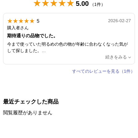
★★★★★
5.00
（1件）
★★★★★
5
2026-02-27
購入者さん
期待通りの品物でした。
今まで使っていた明るめの色の物が年齢に合わなくなった気が
して探しました。
この商品、高級感があり落ち着いたカラーでこれから長く使え
続きをみる
そうです。
画面で見ている時はフサの色も茶色の方が良いのでは？と思い
すべてのレビューを見る（1件）
ましたが実物は珠の粒が大きめで、つけてみるとフサが茶色だ
と男性物に見えそうな気がしたので
ベージュが女性らしく見えて良かったです。
とても気に入りました。
最近チェックした商品
閲覧履歴がありません