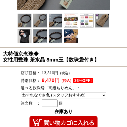
大特価京念珠◆
女性用数珠 茶水晶 8mm玉【数珠袋付き】
店頭価格：
13,310円
（税込）
8,470円
特別価格：
36%OFF!
（税込）
選べる数珠袋「高級ちりめん」：
注文数 ：
個
在庫あり