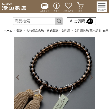
仏壇トップ
ガイド
お気に入り
カゴ
AIに質問
ホーム
数珠
大特価京念珠（略式数珠）女性用
女性用数珠 茶水晶 8mm玉