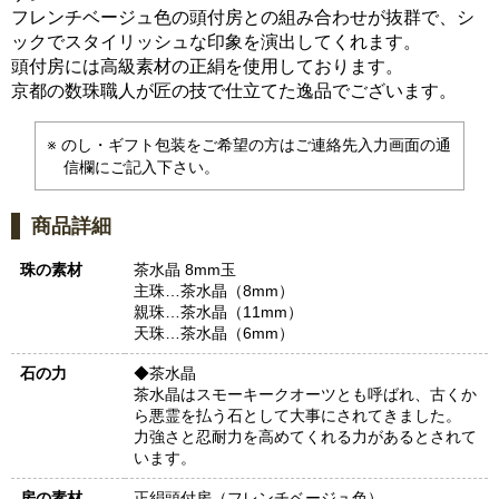
フレンチベージュ色の頭付房との組み合わせが抜群で、シ
ックでスタイリッシュな印象を演出してくれます。
頭付房には高級素材の正絹を使用しております。
京都の数珠職人が匠の技で仕立てた逸品でございます。
のし・ギフト包装をご希望の方はご連絡先入力画面の通
信欄にご記入下さい。
商品詳細
珠の素材
茶水晶 8mm玉
主珠…茶水晶（8mm）
親珠…茶水晶（11mm）
天珠…茶水晶（6mm）
石の力
◆茶水晶
茶水晶はスモーキークオーツとも呼ばれ、古くか
ら悪霊を払う石として大事にされてきました。
力強さと忍耐力を高めてくれる力があるとされて
います。
房の素材
正絹頭付房（フレンチベージュ色）