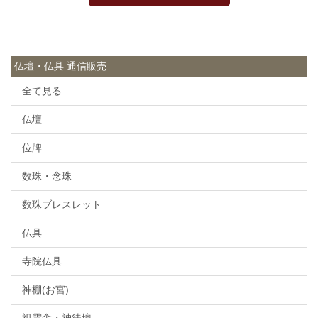
仏壇・仏具 通信販売
全て見る
仏壇
位牌
数珠・念珠
数珠ブレスレット
仏具
寺院仏具
神棚(お宮)
祖霊舎・神徒壇