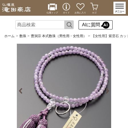
仏壇トップ
ガイド
お気に入り
カゴ
AIに質問
ホーム
数珠
曹洞宗 本式数珠（男性用・女性用）
【女性用】紫雲石 カッ