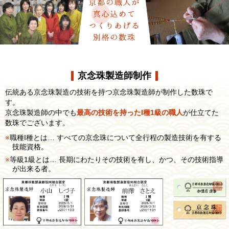
京念珠製造師制作
伝統ある京念珠製造の技術を持つ京念珠製造師が制作した数珠で
す。
京念珠製造師の中でも
最高の技術を持ったI種1級の職人
が仕立てた
数珠でございます。
職種I種とは… すべての京念珠について全行程の製造技術を有する
技能資格。
等級1級とは… 長期にわたりその技術を有し、かつ、その技術指導
が出来る者。