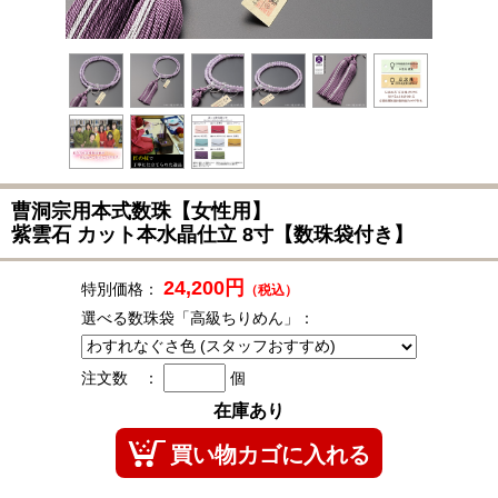
曹洞宗用本式数珠
【女性用】
紫雲石 カット本水晶仕立 8寸【数珠袋付き】
24,200円
特別価格：
（税込）
選べる数珠袋「高級ちりめん」：
注文数 ：
個
在庫あり