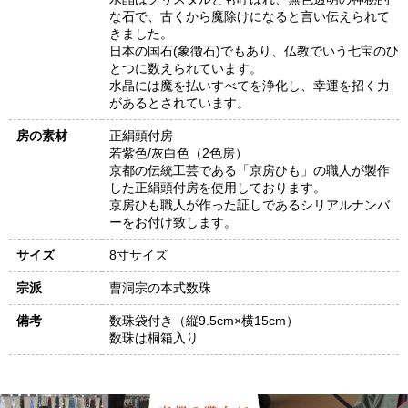
な石で、古くから魔除けになると言い伝えられて
きました。
日本の国石(象徴石)でもあり、仏教でいう七宝のひ
とつに数えられています。
水晶には魔を払いすべてを浄化し、幸運を招く力
があるとされています。
房の素材
正絹頭付房
若紫色/灰白色（2色房）
京都の伝統工芸である「京房ひも」の職人が製作
した正絹頭付房を使用しております。
京房ひも職人が作った証しであるシリアルナンバ
ーをお付け致します。
サイズ
8寸サイズ
宗派
曹洞宗の本式数珠
備考
数珠袋付き（縦9.5cm×横15cm）
数珠は桐箱入り