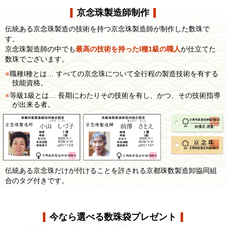
京念珠製造師制作
伝統ある京念珠製造の技術を持つ京念珠製造師が制作した数珠で
す。
京念珠製造師の中でも
最高の技術を持ったI種1級の職人
が仕立てた
数珠でございます。
職種I種とは… すべての京念珠について全行程の製造技術を有する
技能資格。
等級1級とは… 長期にわたりその技術を有し、かつ、その技術指導
が出来る者。
伝統ある京念珠だけが付けることを許される京都珠数製造卸協同組
合のタグ付きです。
今なら選べる数珠袋プレゼント