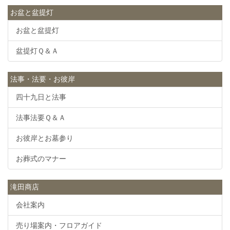
お盆と盆提灯
お盆と盆提灯
盆提灯Ｑ＆Ａ
法事・法要・お彼岸
四十九日と法事
法事法要Ｑ＆Ａ
お彼岸とお墓参り
お葬式のマナー
滝田商店
会社案内
売り場案内・フロアガイド