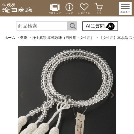
仏壇トップ
ガイド
お気に入り
カゴ
AIに質問
ホーム
数珠
浄土真宗 本式数珠（男性用・女性用）
【女性用】本水晶 ス