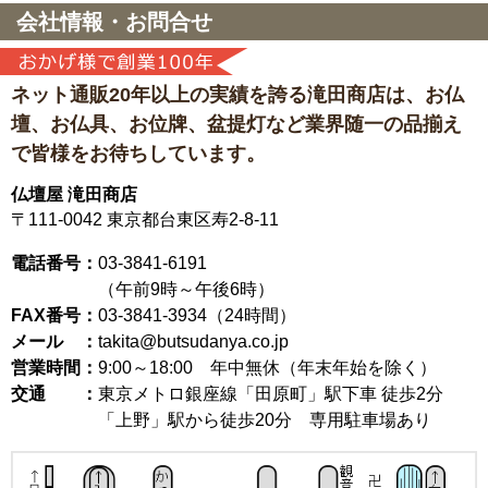
会社情報・お問合せ
ネット通販20年以上の実績を誇る滝田商店は、
お仏
壇、お仏具、お位牌、盆提灯など
業界随一の品揃え
で皆様をお待ちしています。
仏壇屋 滝田商店
〒111-0042
東京都台東区寿2-8-11
電話番号：
03-3841-6191
（午前9時～午後6時）
FAX番号：
03-3841-3934（24時間）
メール ：
takita@butsudanya.co.jp
営業時間：
9:00～18:00
年中無休（年末年始を除く）
交通 ：
東京メトロ銀座線「田原町」駅下車 徒歩2分
「上野」駅から徒歩20分 専用駐車場あり