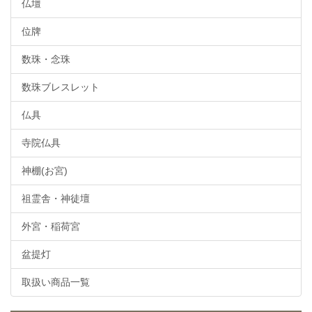
仏壇
位牌
数珠・念珠
数珠ブレスレット
仏具
寺院仏具
神棚(お宮)
祖霊舎・神徒壇
外宮・稲荷宮
盆提灯
取扱い商品一覧