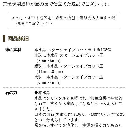
京念珠製造師が匠の技で仕立てた逸品でございます。
のし・ギフト包装をご希望の方はご連絡先入力画面の通
信欄にご記入下さい。
商品詳細
珠の素材
本水晶 スターシェイプカット玉 主珠108個
主珠…本水晶 スターシェイプカット玉
（7mm×5mm）
親珠…本水晶 スターシェイプカット玉
（11mm×9mm）
天珠…本水晶 スターシェイプカット玉
（6mm×4mm）
石の力
◆本水晶
水晶はクリスタルとも呼ばれ、無色透明の神秘的
な石で、古くから魔除けになると言い伝えられて
きました。
日本の国石(象徴石)でもあり、仏教でいう七宝のひ
とつに数えられています。
魔を払いすべてを浄化し、幸運を招く力があると