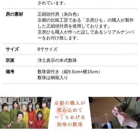
されています。
房の素材
正絹頭付房（灰白色）
京都の伝統工芸である「京房ひも」の職人が製作
した正絹頭付房を使用しております。
京房ひも職人が作った証しであるシリアルナンバ
ーをお付け致します。
サイズ
8寸サイズ
宗派
浄土真宗の本式数珠
備考
数珠袋付き（縦9.5cm×横15cm）
数珠は桐箱入り