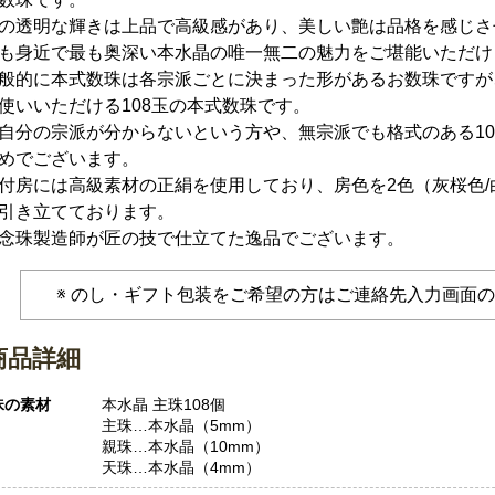
の透明な輝きは上品で高級感があり、美しい艶は品格を感じさ
も身近で最も奥深い本水晶の唯一無二の魅力をご堪能いただけ
般的に本式数珠は各宗派ごとに決まった形があるお数珠ですが
使いいただける108玉の本式数珠です。
自分の宗派が分からないという方や、無宗派でも格式のある10
めでございます。
付房には高級素材の正絹を使用しており、房色を2色（灰桜色
引き立てております。
念珠製造師が匠の技で仕立てた逸品でございます。
のし・ギフト包装をご希望の方はご連絡先入力画面
商品詳細
珠の素材
本水晶 主珠108個
主珠…本水晶（5mm）
親珠…本水晶（10mm）
天珠…本水晶（4mm）