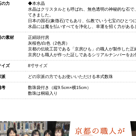
石の力
◆本水晶
水晶はクリスタルとも呼ばれ、無色透明の神秘的な石で
てきました。
日本の国石(象徴石)でもあり、仏教でいう七宝のひとつ
水晶には魔を払いすべてを浄化し、幸運を招く力がある
房の素材
正絹頭付房
灰桜色/白色（2色房）
京都の伝統工芸である「京房ひも」の職人が製作した正
京房ひも職人が作った証しであるシリアルナンバーをお
サイズ
8寸サイズ
宗派
どの宗派の方でもお使いいただける本式数珠
備考
数珠袋付き（縦9.5cm×横15cm）
数珠は桐箱入り