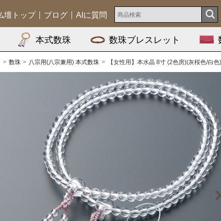
仏壇トップ
ブログ
AIに質問
本式数珠
数珠ブレスレット
ム
数珠
八宗用(八宗兼用) 本式数珠
【女性用】本水晶 8寸 (2色房)(灰桜色/白色