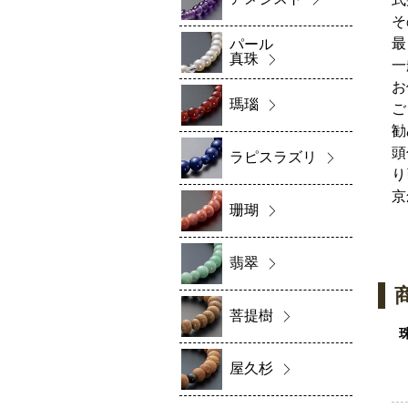
そ
最
パール
真珠
一
お
瑪瑙
ご
勧
頭
ラピスラズリ
り
京
珊瑚
翡翠
菩提樹
屋久杉