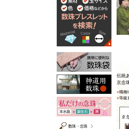
伝統
京念
職種
等級
数珠・念珠