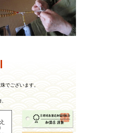
。
数珠でございます。
。
者。