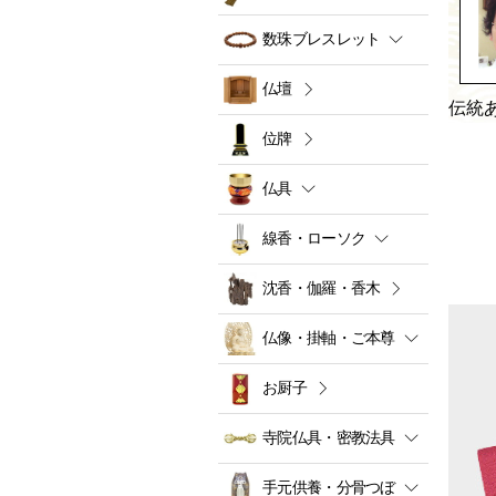
数珠ブレスレット
仏壇
伝統
位牌
仏具
線香・ローソク
沈香・伽羅・香木
仏像・掛軸・ご本尊
お厨子
寺院仏具・密教法具
手元供養・分骨つぼ