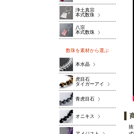
浄土真宗
本式数珠
八宗
本式数珠
数珠を素材から選ぶ
本水晶
虎目石
タイガーアイ
青虎目石
オニキス
抜
アメジスト
式