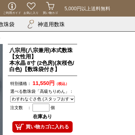
5,000円以上
送料無料
ご利用ガイド
お気に入り
買い物カゴ
数珠袋
神道用数珠
)
八宗用(八宗兼用)本式数珠
【女性用】
本水晶 8寸 (2色房)(灰桜色/
白色)【数珠袋付き】
11,550円
特別価格：
（税込）
選べる数珠袋「高級ちりめん」：
注文数 ：
個
在庫あり