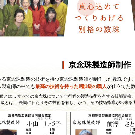
京念珠製造師制作
ある京念珠製造の技術を持つ京念珠製造師が制作した数珠です
珠製造師の中でも
最高の技術を持ったI種1級の職人
が仕立てた
I種とは… すべての京念珠について全行程の製造技術を有する技能資格
1級とは… 長期にわたりその技術を有し、かつ、その技術指導が出来る