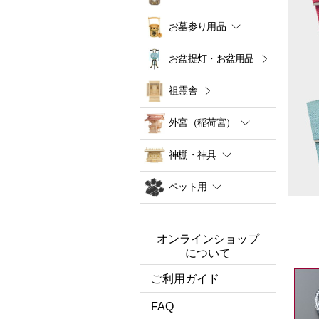
お墓参り用品
お盆提灯・お盆用品
祖霊舎
外宮（稲荷宮）
神棚・神具
ペット用
オンラインショップ
について
ご利用ガイド
FAQ