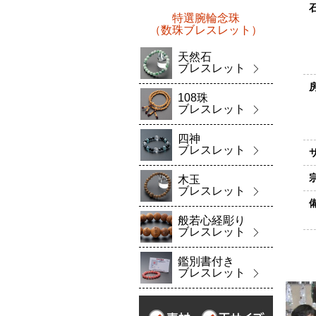
特選腕輪念珠
（数珠ブレスレット）
天然石
ブレスレット
108珠
ブレスレット
四神
ブレスレット
木玉
ブレスレット
般若心経彫り
ブレスレット
鑑別書付き
ブレスレット