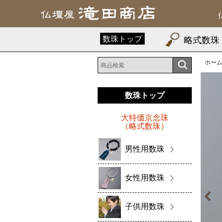
数珠トップ
略式数珠
ホー
数珠トップ
大特価京念珠
（略式数珠）
男性用数珠
女性用数珠
子供用数珠