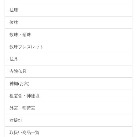
仏壇
位牌
数珠・念珠
数珠ブレスレット
仏具
寺院仏具
神棚(お宮)
祖霊舎・神徒壇
外宮・稲荷宮
盆提灯
取扱い商品一覧