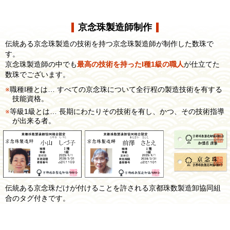
京念珠製造師制作
伝統ある京念珠製造の技術を持つ京念珠製造師が制作した数珠で
す。
京念珠製造師の中でも
最高の技術を持ったI種1級の職人
が仕立てた
数珠でございます。
職種I種とは… すべての京念珠について全行程の製造技術を有する
技能資格。
等級1級とは… 長期にわたりその技術を有し、かつ、その技術指導
が出来る者。
伝統ある京念珠だけが付けることを許される京都珠数製造卸協同組
合のタグ付きです。