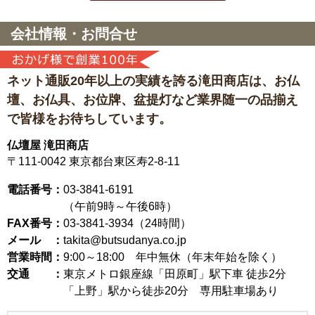
会社情報・お問合せ
ネット通販20年以上の実績を誇る滝田商店は、
お仏
壇、お仏具、お位牌、盆提灯など
業界随一の品揃え
で皆様をお待ちしています。
仏壇屋 滝田商店
〒111-0042
東京都台東区寿2-8-11
電話番号：
03-3841-6191
（午前9時～午後6時）
FAX番号：
03-3841-3934（24時間）
メール ：
takita@butsudanya.co.jp
営業時間：
9:00～18:00
年中無休（年末年始を除く）
交通 ：
東京メトロ銀座線「田原町」駅下車 徒歩2分
「上野」駅から徒歩20分 専用駐車場あり