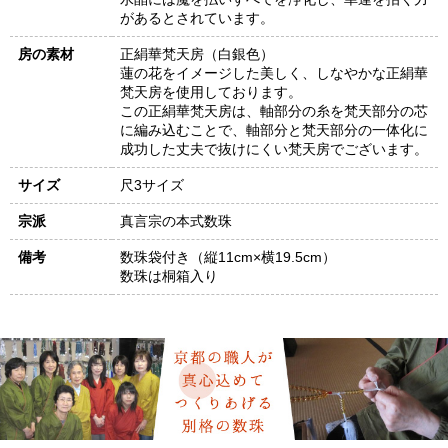
があるとされています。
房の素材
正絹華梵天房（白銀色）
蓮の花をイメージした美しく、しなやかな正絹華
梵天房を使用しております。
この正絹華梵天房は、軸部分の糸を梵天部分の芯
に編み込むことで、軸部分と梵天部分の一体化に
成功した丈夫で抜けにくい梵天房でございます。
サイズ
尺3サイズ
宗派
真言宗の本式数珠
備考
数珠袋付き（縦11cm×横19.5cm）
数珠は桐箱入り