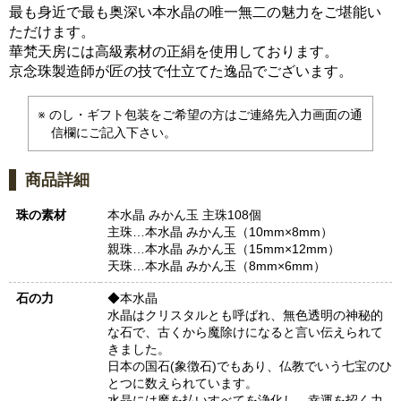
最も身近で最も奥深い本水晶の唯一無二の魅力をご堪能い
ただけます。
華梵天房には高級素材の正絹を使用しております。
京念珠製造師が匠の技で仕立てた逸品でございます。
のし・ギフト包装をご希望の方はご連絡先入力画面の通
信欄にご記入下さい。
商品詳細
珠の素材
本水晶 みかん玉 主珠108個
主珠…本水晶 みかん玉（10mm×8mm）
親珠…本水晶 みかん玉（15mm×12mm）
天珠…本水晶 みかん玉（8mm×6mm）
石の力
◆本水晶
水晶はクリスタルとも呼ばれ、無色透明の神秘的
な石で、古くから魔除けになると言い伝えられて
きました。
日本の国石(象徴石)でもあり、仏教でいう七宝のひ
とつに数えられています。
水晶には魔を払いすべてを浄化し、幸運を招く力