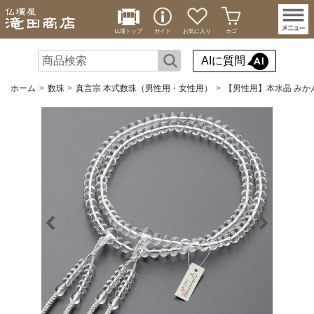
仏壇トップ
ガイド
お気に入り
カゴ
AIに質問
ホーム
数珠
真言宗 本式数珠（男性用・女性用）
【男性用】本水晶 みかん