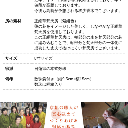
値段が高騰しております。
今後も高騰が予想される稀少香木でございます。
房の素材
正絹華梵天房（紫紺色）
蓮の花をイメージした美しく、しなやかな正絹華
梵天房を使用しております。
この正絹華梵天房は、軸部分の糸を梵天部分の芯
に編み込むことで、軸部分と梵天部分の一体化に
成功した丈夫で抜けにくい梵天房でございます。
サイズ
8寸サイズ
宗派
日蓮宗の本式数珠
備考
数珠袋付き（縦9.5cm×横15cm）
数珠は桐箱入り