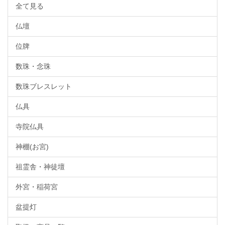
全て見る
仏壇
位牌
数珠・念珠
数珠ブレスレット
仏具
寺院仏具
神棚(お宮)
祖霊舎・神徒壇
外宮・稲荷宮
盆提灯