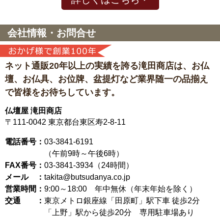
会社情報・お問合せ
ネット通販20年以上の実績を誇る滝田商店は、
お仏
壇、お仏具、お位牌、盆提灯など
業界随一の品揃え
で皆様をお待ちしています。
仏壇屋 滝田商店
〒111-0042
東京都台東区寿2-8-11
電話番号：
03-3841-6191
（午前9時～午後6時）
FAX番号：
03-3841-3934（24時間）
メール ：
takita@butsudanya.co.jp
営業時間：
9:00～18:00
年中無休（年末年始を除く）
交通 ：
東京メトロ銀座線「田原町」駅下車 徒歩2分
「上野」駅から徒歩20分 専用駐車場あり