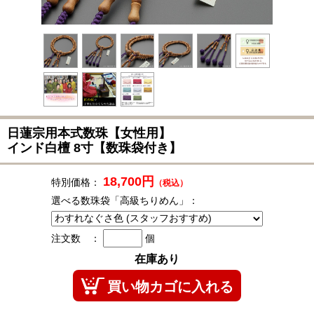
日蓮宗用本式数珠
【女性用】
インド白檀 8寸【数珠袋付き】
18,700円
特別価格：
（税込）
選べる数珠袋「高級ちりめん」：
注文数 ：
個
在庫あり