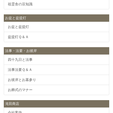
祖霊舎の豆知識
お盆と盆提灯
お盆と盆提灯
盆提灯Ｑ＆Ａ
法事・法要・お彼岸
四十九日と法事
法事法要Ｑ＆Ａ
お彼岸とお墓参り
お葬式のマナー
滝田商店
会社案内