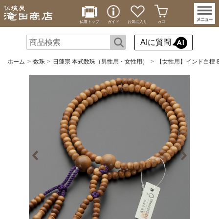
仏壇トップ
ガイド
お気に入り
カゴ
AIに質問
ホーム
数珠
日蓮宗 本式数珠（男性用・女性用）
【女性用】インド白檀 