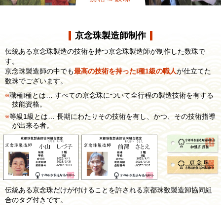
京念珠製造師制作
伝統ある京念珠製造の技術を持つ京念珠製造師が制作した数珠で
す。
京念珠製造師の中でも
最高の技術を持ったI種1級の職人
が仕立てた
数珠でございます。
職種I種とは… すべての京念珠について全行程の製造技術を有する
技能資格。
等級1級とは… 長期にわたりその技術を有し、かつ、その技術指導
が出来る者。
伝統ある京念珠だけが付けることを許される京都珠数製造卸協同組
合のタグ付きです。