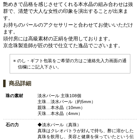
艶めきで品格を感じさせてくれる本水晶の組み合わせは抜
群で、清楚で大人な女性の印象を演出することが出来ま
す。
お持ちのパールのアクセサリーと合わせてお使いいただけ
ます。
頭付房には高級素材の正絹を使用しております。
京念珠製造師が匠の技で仕立てた逸品でございます。
のし・ギフト包装をご希望の方はご連絡先入力画面の通
信欄にご記入下さい。
商品詳細
珠の素材
淡水パール 主珠108個
主珠…淡水パール（約5mm）
親珠…本水晶（10mm）
天珠…本水晶（4mm）
石の力
◆淡水パール（真珠）
真珠はクレオパトラが好んで持ち、酢に溶かした
真珠を飲用し、美容と健康を保っていたという伝