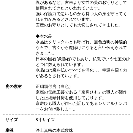
説があるなど、古来より女性の美のお守りとして
使用されてきたといわれています。
強い保護力で悪いものから持つ人の身を守ってく
れる力があるとされています。
安産のお守りとしても大切にされてきました。
◆本水晶
水晶はクリスタルとも呼ばれ、無色透明の神秘的
な石で、古くから魔除けになると言い伝えられて
きました。
日本の国石(象徴石)でもあり、仏教でいう七宝のひ
とつに数えられています。
水晶には魔を払いすべてを浄化し、幸運を招く力
があるとされています。
房の素材
正絹頭付房（白色）
京都の伝統工芸である「京房ひも」の職人が製作
した正絹頭付房を使用しております。
京房ひも職人が作った証しであるシリアルナンバ
ーをお付け致します。
サイズ
8寸サイズ
宗派
浄土真宗の本式数珠