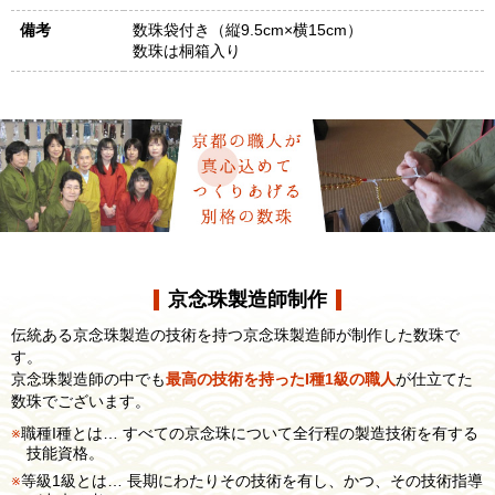
備考
数珠袋付き（縦9.5cm×横15cm）
数珠は桐箱入り
京念珠製造師制作
伝統ある京念珠製造の技術を持つ京念珠製造師が制作した数珠で
す。
京念珠製造師の中でも
最高の技術を持ったI種1級の職人
が仕立てた
数珠でございます。
職種I種とは… すべての京念珠について全行程の製造技術を有する
技能資格。
等級1級とは… 長期にわたりその技術を有し、かつ、その技術指導