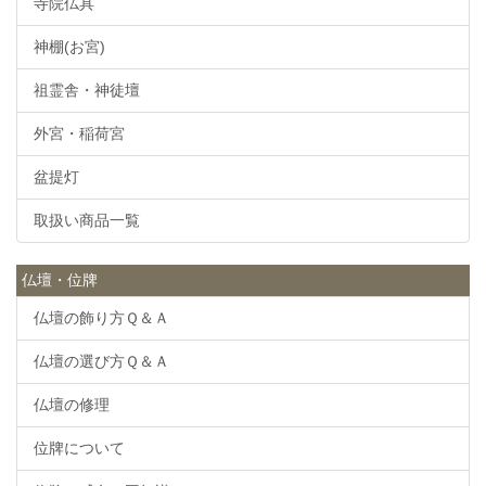
寺院仏具
神棚(お宮)
祖霊舎・神徒壇
外宮・稲荷宮
盆提灯
取扱い商品一覧
仏壇・位牌
仏壇の飾り方Ｑ＆Ａ
仏壇の選び方Ｑ＆Ａ
仏壇の修理
位牌について