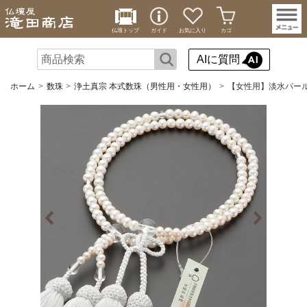
仏壇トップ
ガイド
お気に入り
カゴ
AIに質問
ホーム
数珠
浄土真宗 本式数珠（男性用・女性用）
【女性用】淡水パール(