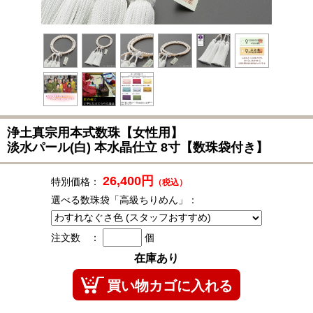
浄土真宗用本式数珠
【女性用】
淡水パール(白) 本水晶仕立 8寸【数珠袋付き】
26,400円
特別価格：
（税込）
選べる数珠袋「高級ちりめん」：
注文数 ：
個
在庫あり