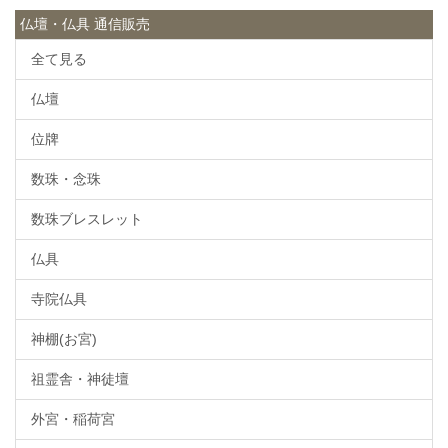
仏壇・仏具 通信販売
全て見る
仏壇
位牌
数珠・念珠
数珠ブレスレット
仏具
寺院仏具
神棚(お宮)
祖霊舎・神徒壇
外宮・稲荷宮