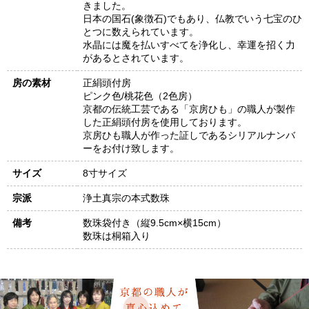
きました。
日本の国石(象徴石)でもあり、仏教でいう七宝のひ
とつに数えられています。
水晶には魔を払いすべてを浄化し、幸運を招く力
があるとされています。
房の素材
正絹頭付房
ピンク色/桃花色（2色房）
京都の伝統工芸である「京房ひも」の職人が製作
した正絹頭付房を使用しております。
京房ひも職人が作った証しであるシリアルナンバ
ーをお付け致します。
サイズ
8寸サイズ
宗派
浄土真宗の本式数珠
備考
数珠袋付き（縦9.5cm×横15cm）
数珠は桐箱入り