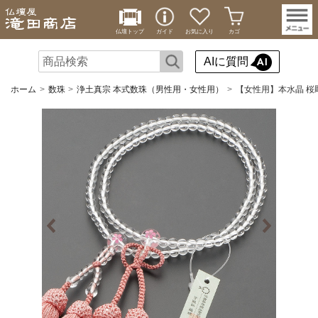
仏壇トップ
ガイド
お気に入り
カゴ
AIに質問
ホーム
数珠
浄土真宗 本式数珠（男性用・女性用）
【女性用】本水晶 桜彫