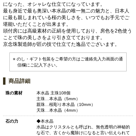
になった、オシャレな仕立てになっています。
最も身近で最も奥深い本水晶の唯一無二の魅力と、日本人
に最も親しまれている桜の美しさを、いつでもお手元でご
堪能いただくことが出来ます。
頭付房には高級素材の正絹を使用しており、房色を2色使う
ことで珠の美しさをより引き立てております。
京念珠製造師が匠の技で仕立てた逸品でございます。
のし・ギフト包装をご希望の方はご連絡先入力画面の通
信欄にご記入下さい。
商品詳細
珠の素材
本水晶 主珠108個
主珠…本水晶（5mm）
親珠…桜彫り本水晶（10mm）
天珠…本水晶（4mm）
石の力
◆本水晶
水晶はクリスタルとも呼ばれ、無色透明の神秘的
な石で、古くから魔除けになると言い伝えられて