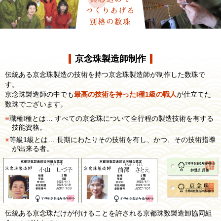
京念珠製造師制作
伝統ある京念珠製造の技術を持つ京念珠製造師が制作した数珠で
す。
京念珠製造師の中でも
最高の技術を持ったI種1級の職人
が仕立てた
数珠でございます。
職種I種とは… すべての京念珠について全行程の製造技術を有する
技能資格。
等級1級とは… 長期にわたりその技術を有し、かつ、その技術指導
が出来る者。
伝統ある京念珠だけが付けることを許される京都珠数製造卸協同組