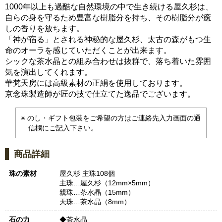
1000年以上も過酷な自然環境の中で生き続ける屋久杉は、
自らの身を守るため豊富な樹脂分を持ち、その樹脂分が癒
しの香りを放ちます。
「神が宿る」とされる神秘的な屋久杉、太古の森がもつ生
命のオーラを感じていただくことが出来ます。
シックな茶水晶との組み合わせは抜群で、落ち着いた雰囲
気を演出してくれます。
華梵天房には高級素材の正絹を使用しております。
京念珠製造師が匠の技で仕立てた逸品でございます。
のし・ギフト包装をご希望の方はご連絡先入力画面の通
信欄にご記入下さい。
商品詳細
珠の素材
屋久杉 主珠108個
主珠…屋久杉（12mm×5mm）
親珠…茶水晶（15mm）
天珠…茶水晶（8mm）
石の力
◆茶水晶