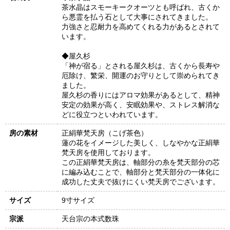
茶水晶はスモーキークオーツとも呼ばれ、古くか
ら悪霊を払う石として大事にされてきました。
力強さと忍耐力を高めてくれる力があるとされて
います。
◆屋久杉
「神が宿る」とされる屋久杉は、古くから長寿や
厄除け、繁栄、開運のお守りとして崇められてき
ました。
屋久杉の香りにはアロマ効果があるとして、精神
安定の効果が高く、安眠効果や、ストレス解消な
どに役立つといわれています。
房の素材
正絹華梵天房（こげ茶色）
蓮の花をイメージした美しく、しなやかな正絹華
梵天房を使用しております。
この正絹華梵天房は、軸部分の糸を梵天部分の芯
に編み込むことで、軸部分と梵天部分の一体化に
成功した丈夫で抜けにくい梵天房でございます。
サイズ
9寸サイズ
宗派
天台宗の本式数珠