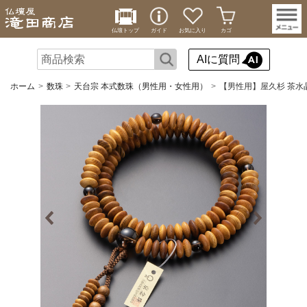
仏壇トップ
ガイド
お気に入り
カゴ
AIに質問
ホーム
数珠
天台宗 本式数珠（男性用・女性用）
【男性用】屋久杉 茶水晶