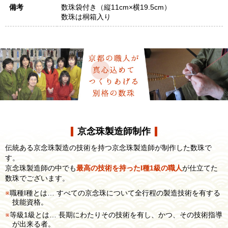
備考
数珠袋付き（縦11cm×横19.5cm）
数珠は桐箱入り
京念珠製造師制作
伝統ある京念珠製造の技術を持つ京念珠製造師が制作した数珠で
す。
京念珠製造師の中でも
最高の技術を持ったI種1級の職人
が仕立てた
数珠でございます。
職種I種とは… すべての京念珠について全行程の製造技術を有する
技能資格。
等級1級とは… 長期にわたりその技術を有し、かつ、その技術指導
が出来る者。