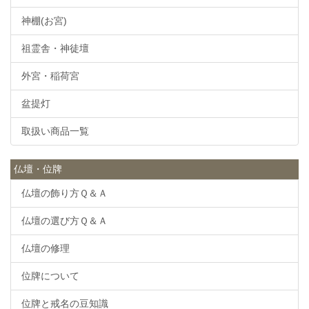
神棚(お宮)
祖霊舎・神徒壇
外宮・稲荷宮
盆提灯
取扱い商品一覧
仏壇・位牌
仏壇の飾り方Ｑ＆Ａ
仏壇の選び方Ｑ＆Ａ
仏壇の修理
位牌について
位牌と戒名の豆知識