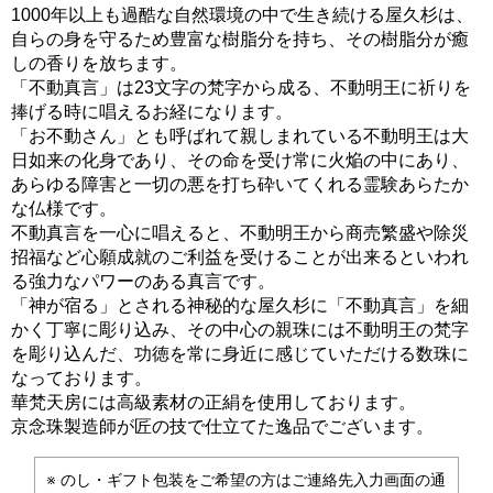
1000年以上も過酷な自然環境の中で生き続ける屋久杉は、
自らの身を守るため豊富な樹脂分を持ち、その樹脂分が癒
しの香りを放ちます。
「不動真言」は23文字の梵字から成る、不動明王に祈りを
捧げる時に唱えるお経になります。
「お不動さん」とも呼ばれて親しまれている不動明王は大
日如来の化身であり、その命を受け常に火焔の中にあり、
あらゆる障害と一切の悪を打ち砕いてくれる霊験あらたか
な仏様です。
不動真言を一心に唱えると、不動明王から商売繁盛や除災
招福など心願成就のご利益を受けることが出来るといわれ
る強力なパワーのある真言です。
「神が宿る」とされる神秘的な屋久杉に「不動真言」を細
かく丁寧に彫り込み、その中心の親珠には不動明王の梵字
を彫り込んだ、功徳を常に身近に感じていただける数珠に
なっております。
華梵天房には高級素材の正絹を使用しております。
京念珠製造師が匠の技で仕立てた逸品でございます。
のし・ギフト包装をご希望の方はご連絡先入力画面の通