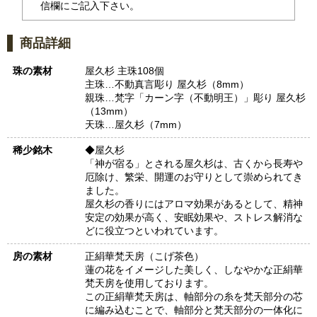
信欄にご記入下さい。
商品詳細
珠の素材
屋久杉 主珠108個
主珠…不動真言彫り 屋久杉（8mm）
親珠…梵字「カーン字（不動明王）」彫り 屋久杉
（13mm）
天珠…屋久杉（7mm）
稀少銘木
◆屋久杉
「神が宿る」とされる屋久杉は、古くから長寿や
厄除け、繁栄、開運のお守りとして崇められてき
ました。
屋久杉の香りにはアロマ効果があるとして、精神
安定の効果が高く、安眠効果や、ストレス解消な
どに役立つといわれています。
房の素材
正絹華梵天房（こげ茶色）
蓮の花をイメージした美しく、しなやかな正絹華
梵天房を使用しております。
この正絹華梵天房は、軸部分の糸を梵天部分の芯
に編み込むことで、軸部分と梵天部分の一体化に