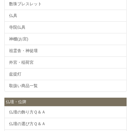
数珠ブレスレット
仏具
寺院仏具
神棚(お宮)
祖霊舎・神徒壇
外宮・稲荷宮
盆提灯
取扱い商品一覧
仏壇・位牌
仏壇の飾り方Ｑ＆Ａ
仏壇の選び方Ｑ＆Ａ