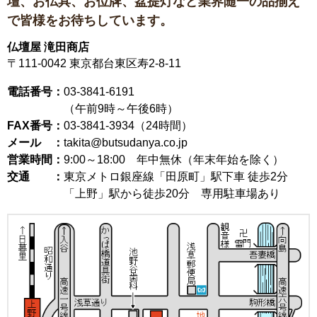
壇、お仏具、お位牌、盆提灯など
業界随一の品揃え
で皆様をお待ちしています。
仏壇屋 滝田商店
〒111-0042
東京都台東区寿2-8-11
電話番号：
03-3841-6191
（午前9時～午後6時）
FAX番号：
03-3841-3934（24時間）
メール ：
takita@butsudanya.co.jp
営業時間：
9:00～18:00
年中無休（年末年始を除く）
交通 ：
東京メトロ銀座線「田原町」駅下車 徒歩2分
「上野」駅から徒歩20分 専用駐車場あり