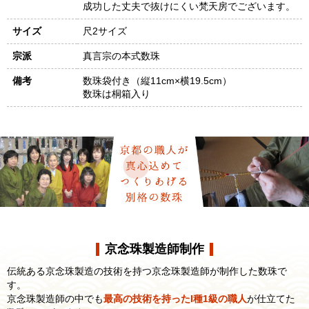
成功した丈夫で抜けにくい梵天房でございます。
サイズ
尺2サイズ
宗派
真言宗の本式数珠
備考
数珠袋付き（縦11cm×横19.5cm）
数珠は桐箱入り
京念珠製造師制作
伝統ある京念珠製造の技術を持つ京念珠製造師が制作した数珠で
す。
京念珠製造師の中でも
最高の技術を持ったI種1級の職人
が仕立てた