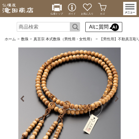
仏壇トップ
ガイド
お気に入り
カゴ
AIに質問
ホーム
数珠
真言宗 本式数珠（男性用・女性用）
【男性用】不動真言彫り