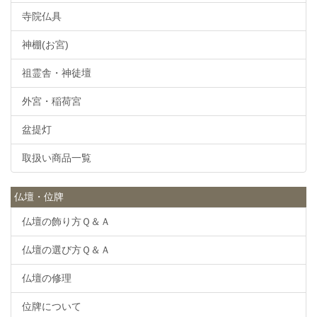
寺院仏具
神棚(お宮)
祖霊舎・神徒壇
外宮・稲荷宮
盆提灯
取扱い商品一覧
仏壇・位牌
仏壇の飾り方Ｑ＆Ａ
仏壇の選び方Ｑ＆Ａ
仏壇の修理
位牌について