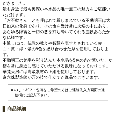
だきました。
最も身近で最も奥深い本水晶の唯一無二の魅力をご堪能い
ただけます。
「お不動さん」とも呼ばれて親しまれている不動明王は大
日如来の化身であり、その命を受け常に火焔の中にあり、
あらゆる障害と一切の悪を打ち砕いてくれる霊験あらたか
な仏様です。
中通しには、仏教の教えや智慧を表すとされている赤・
白・黄・緑・紫の5色を撚り合わせた糸を使用しておりま
す。
不動明王の梵字を彫り込んだ本水晶を5色の糸で繋いだ、功
徳を常に身近に感じていただける数珠になっております。
華梵天房には高級素材の正絹を使用しております。
京念珠製造師が匠の技で仕立てた逸品でございます。
のし・ギフト包装をご希望の方はご連絡先入力画面の通
信欄にご記入下さい。
商品詳細