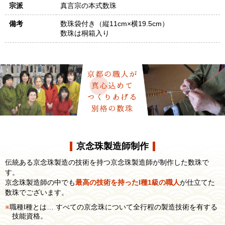
宗派
真言宗の本式数珠
備考
数珠袋付き（縦11cm×横19.5cm）
数珠は桐箱入り
京念珠製造師制作
伝統ある京念珠製造の技術を持つ京念珠製造師が制作した数珠で
す。
京念珠製造師の中でも
最高の技術を持ったI種1級の職人
が仕立てた
数珠でございます。
職種I種とは… すべての京念珠について全行程の製造技術を有する
技能資格。