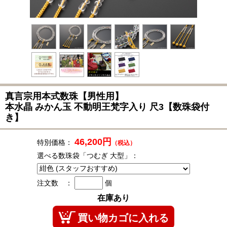
真言宗用本式数珠
【男性用】
本水晶 みかん玉 不動明王梵字入り 尺3【数珠袋付
き】
46,200円
特別価格：
（税込）
選べる数珠袋「つむぎ 大型」：
注文数 ：
個
在庫あり