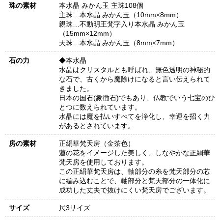
珠の素材
本水晶 みかん玉 主珠108個
主珠…本水晶 みかん玉（10mm×8mm）
親珠…不動明王梵字入り本水晶 みかん玉
（15mm×12mm）
天珠…本水晶 みかん玉（8mm×7mm）
石の力
◆本水晶
水晶はクリスタルとも呼ばれ、無色透明の神秘的
な石で、古くから魔除けになると言い伝えられて
きました。
日本の国石(象徴石)でもあり、仏教でいう七宝のひ
とつに数えられています。
水晶には魔を払いすべてを浄化し、幸運を招く力
があるとされています。
房の素材
正絹華梵天房（金茶色）
蓮の花をイメージした美しく、しなやかな正絹華
梵天房を使用しております。
この正絹華梵天房は、軸部分の糸を梵天部分の芯
に編み込むことで、軸部分と梵天部分の一体化に
成功した丈夫で抜けにくい梵天房でございます。
サイズ
尺3サイズ