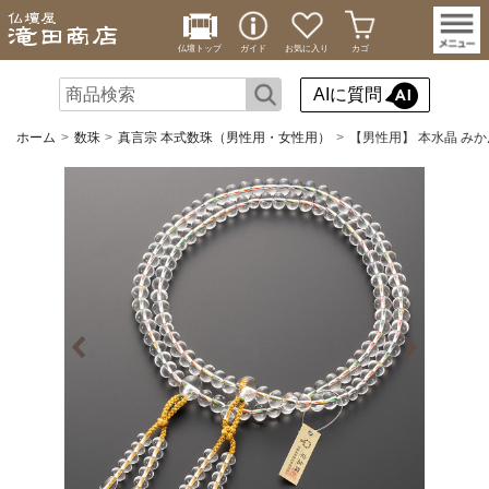
仏壇トップ
ガイド
お気に入り
カゴ
AIに質問
ホーム
数珠
真言宗 本式数珠（男性用・女性用）
【男性用】 本水晶 みか