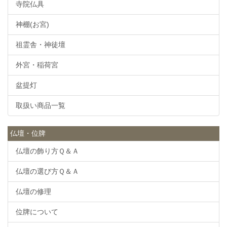
寺院仏具
神棚(お宮)
祖霊舎・神徒壇
外宮・稲荷宮
盆提灯
取扱い商品一覧
仏壇・位牌
仏壇の飾り方Ｑ＆Ａ
仏壇の選び方Ｑ＆Ａ
仏壇の修理
位牌について