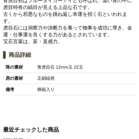
青虎目石はブルータイガーアイとも呼ばれ、濃い青の中に
虎目特有の縞目が見える上品な石です。
古くから邪悪なものを跳ね返し幸運を招く石といわれま
す。
虎目石には洞察力や決断力を養って物事を成功に導き、金
運・仕事運を良くする力があるとされています。
宝石言葉は、富・直感力。
商品詳細
珠の素材
青虎目石 12mm玉 22玉
房の素材
正絹紐房
備考
桐箱入り
最近チェックした商品