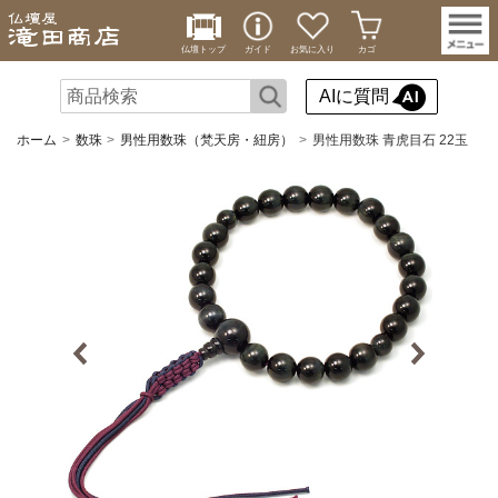
仏壇トップ
ガイド
お気に入り
カゴ
AIに質問
ホーム
数珠
男性用数珠（梵天房・紐房）
男性用数珠 青虎目石 22玉