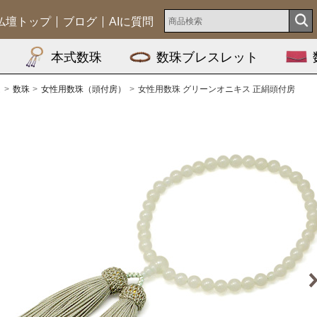
仏壇トップ
ブログ
AIに質問
本式数珠
数珠ブレスレット
ム
数珠
女性用数珠（頭付房）
女性用数珠 グリーンオニキス 正絹頭付房