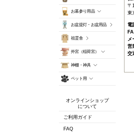
〒1
お墓参り用品
東
お盆提灯・お盆用品
電
F
祖霊舎
メ
営
外宮（稲荷宮）
交
神棚・神具
ペット用
オンラインショップ
について
ご利用ガイド
FAQ