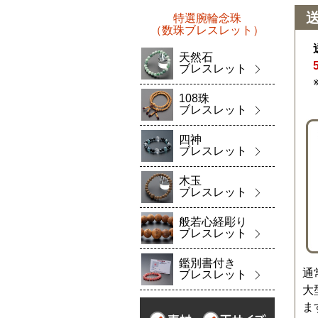
特選腕輪念珠
（数珠ブレスレット）
天然石
ブレスレット
108珠
ブレスレット
四神
ブレスレット
木玉
ブレスレット
般若心経彫り
ブレスレット
鑑別書付き
通
ブレスレット
大
ま