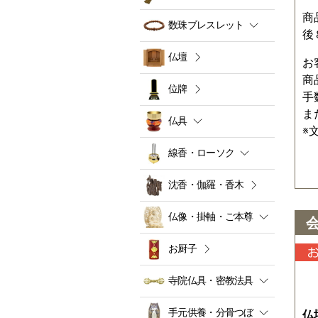
商
数珠ブレスレット
後
仏壇
お
商
位牌
手
ま
仏具
※
線香・ローソク
沈香・伽羅・香木
仏像・掛軸・ご本尊
お厨子
寺院仏具・密教法具
手元供養・分骨つぼ
仏