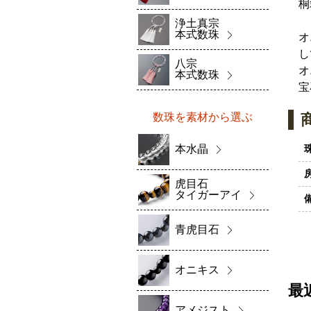
桐
浄土真宗
本式数珠
オ
し
八宗
オ
本式数珠
宝
数珠を素材から選ぶ
本水晶
虎目石
タイガーアイ
青虎目石
オニキス
最
アメジスト