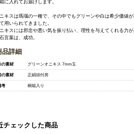
箱に入れてお届けします。
ニキスは瑪瑙の一種で、その中でもグリーンや白は希少価値が
て用いられてきました。
ニキスには邪念や悪い気を振り払い、理性を与えてくれる力が
石言葉は、成功。
商品詳細
珠の素材
グリーンオニキス 7mm玉
房の素材
正絹頭付房
備考
桐箱入り
近チェックした商品