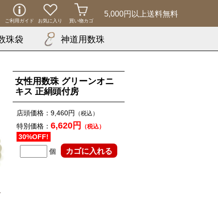
5,000円以上
送料無料
ご利用ガイド
お気に入り
買い物カゴ
数珠袋
神道用数珠
女性用数珠 グリーンオニ
キス 正絹頭付房
店頭価格：
9,460円
（税込）
6,620円
特別価格：
（税込）
30%OFF!
個