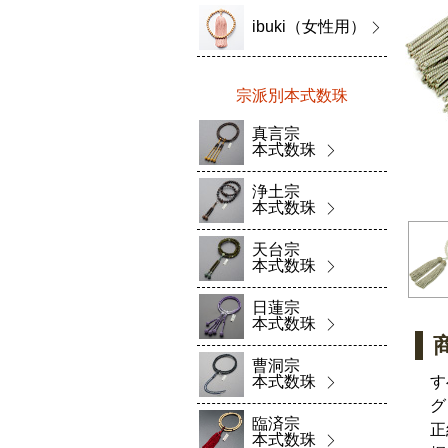
ibuki（女性用）
宗派別本式数珠
真言宗
本式数珠
浄土宗
本式数珠
天台宗
本式数珠
日蓮宗
本式数珠
曹洞宗
本式数珠
す
グ
臨済宗
正
本式数珠