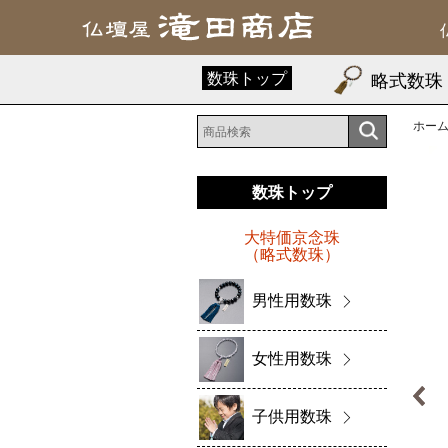
数珠トップ
略式数珠
ホー
数珠トップ
大特価京念珠
（略式数珠）
男性用数珠
女性用数珠
子供用数珠