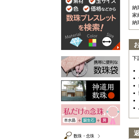
納
家
納
下
数珠・念珠