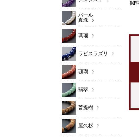
閲
パール
真珠
瑪瑙
ラピスラズリ
珊瑚
翡翠
菩提樹
屋久杉