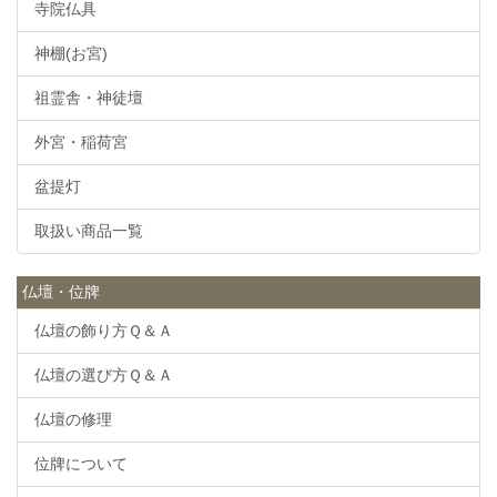
寺院仏具
神棚(お宮)
祖霊舎・神徒壇
外宮・稲荷宮
盆提灯
取扱い商品一覧
仏壇・位牌
仏壇の飾り方Ｑ＆Ａ
仏壇の選び方Ｑ＆Ａ
仏壇の修理
位牌について