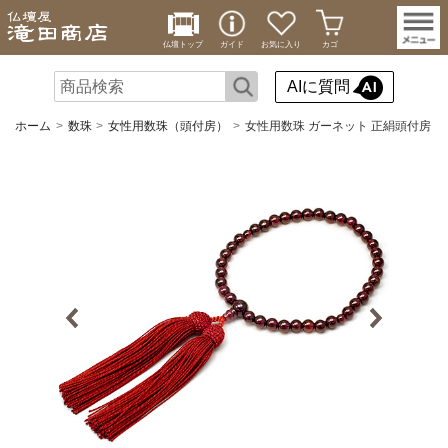
仏壇トップ
ガイド
お気に入り
カゴ
AIに質問
ホーム
数珠
女性用数珠（頭付房）
女性用数珠 ガーネット 正絹頭付房