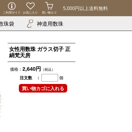
5,000円以上
送料無料
ご利用ガイド
お気に入り
買い物カゴ
数珠袋
神道用数珠
女性用数珠 ガラス切子 正
絹梵天房
2,640円
価格：
（税込）
注文数 ：
個