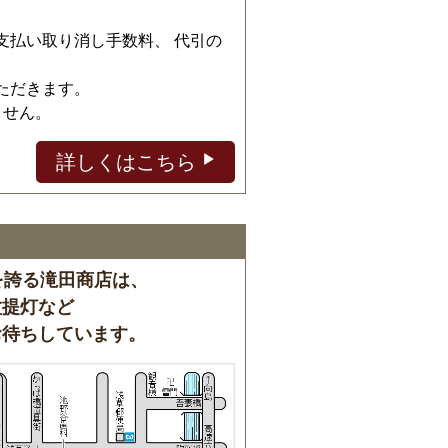
、
支払い取り消し手数料、 代引の
ただきます。
ません。
詳しくはこちら
を誇る滝田商店は、
盆提灯など
お待ちしています。