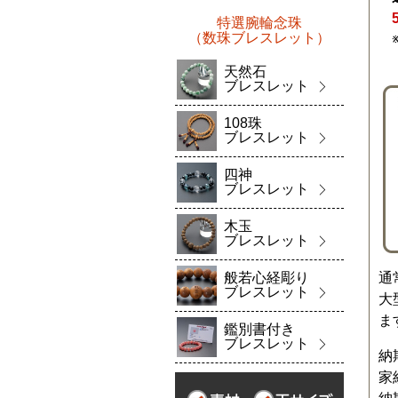
特選腕輪念珠
（数珠ブレスレット）
天然石
ブレスレット
108珠
ブレスレット
四神
ブレスレット
木玉
ブレスレット
通
般若心経彫り
ブレスレット
大
ま
鑑別書付き
ブレスレット
納
家