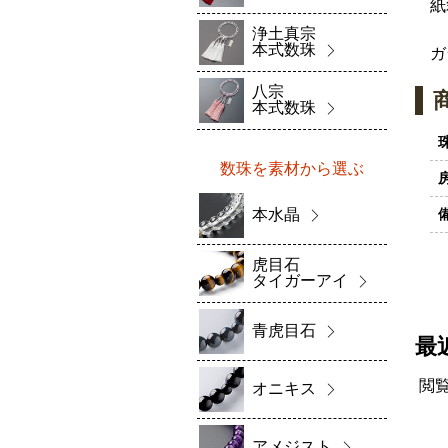
紙
浄土真宗
本式数珠
ガ
八宗
本式数珠
数珠を素材から選ぶ
本水晶
虎目石
タイガーアイ
青虎目石
最
閲
オニキス
アメジスト