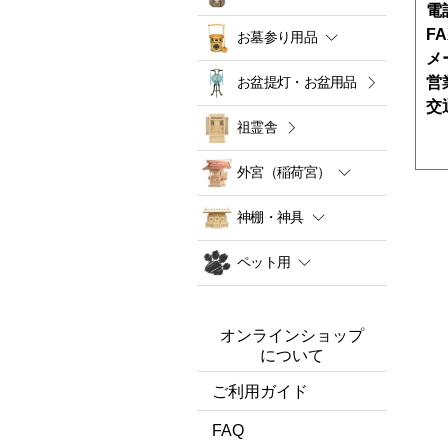
電
F
お墓参り用品
メ
お盆提灯・お盆用品
営
交
祖霊舎
外宮（稲荷宮）
神棚・神具
ペット用
オンラインショップ
について
ご利用ガイド
FAQ