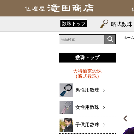
数珠トップ
略式数珠
ホー
数珠トップ
大特価京念珠
（略式数珠）
男性用数珠
女性用数珠
子供用数珠