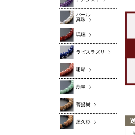
パール
真珠
瑪瑙
ラピスラズリ
珊瑚
翡翠
菩提樹
屋久杉