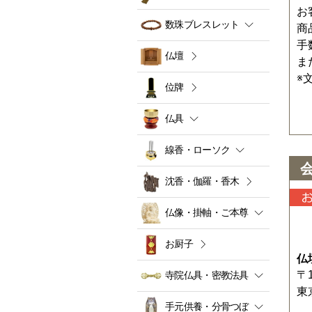
お
数珠ブレスレット
商
手
仏壇
ま
※
位牌
仏具
線香・ローソク
沈香・伽羅・香木
仏像・掛軸・ご本尊
お厨子
仏
〒1
寺院仏具・密教法具
東
手元供養・分骨つぼ