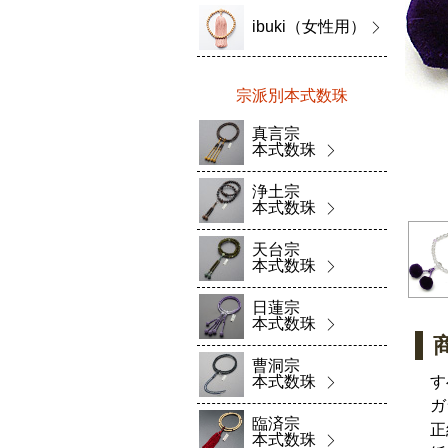
ibuki（女性用）
宗派別本式数珠
真言宗
本式数珠
浄土宗
本式数珠
天台宗
本式数珠
日蓮宗
本式数珠
曹洞宗
本式数珠
す
ガ
臨済宗
正
本式数珠