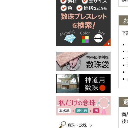
納
下
商
後
数珠・念珠