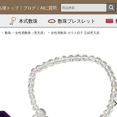
仏壇トップ
ブログ
AIに質問
本式数珠
数珠ブレスレット
ム
数珠
女性用数珠（梵天房）
女性用数珠 ガラス切子 正絹梵天房