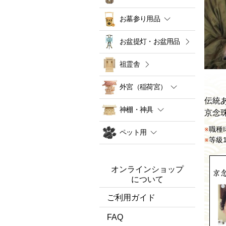
お墓参り用品
お盆提灯・お盆用品
祖霊舎
外宮（稲荷宮）
伝統
神棚・神具
京念
職種
ペット用
等級
オンラインショップ
について
ご利用ガイド
FAQ