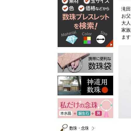
滝田
お父
大人
家族
ます
数珠・念珠