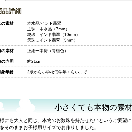
商品詳細
珠の素材
本水晶/インド翡翠
主珠…本水晶（7mm）
親珠…インド翡翠（10mm）
天珠…インド翡翠（5mm）
房の素材
正絹一本房（青磁色）
輪の内周
約21cm
対象年齢
2歳から小学校低学年くらいまで
小さくても本物の素
様にも大人と同じ、本物のお数珠を持たせたいというご要望に
をそのままお子様用サイズでお作りしました。