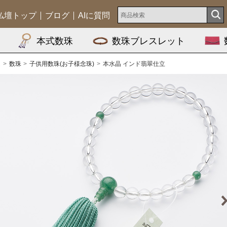
仏壇トップ
ブログ
AIに質問
本式数珠
数珠ブレスレット
ム
数珠
子供用数珠(お子様念珠)
本水晶 インド翡翠仕立