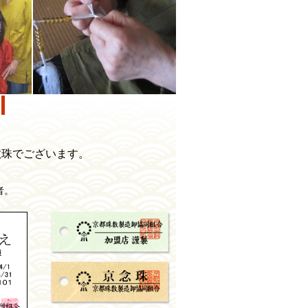
。
数珠でございます。
。
者。