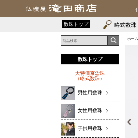
数珠トップ
略式数珠
ホー
数珠トップ
大特価京念珠
（略式数珠）
男性用数珠
女性用数珠
子供用数珠