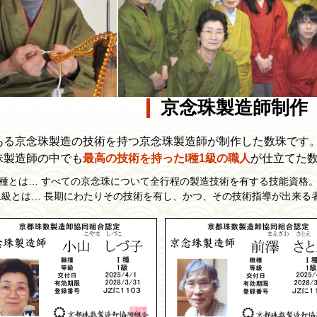
京念珠製造師制作
ある京念珠製造の技術を持つ京念珠製造師が制作した数珠です
珠製造師の中でも
最高の技術を持ったI種1級の職人
が仕立てた
I種とは… すべての京念珠について全行程の製造技術を有する技能資格
1級とは… 長期にわたりその技術を有し、かつ、その技術指導が出来る