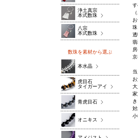
す
浄土真宗
（
本式数珠
お
珠
八宗
本式数珠
透
翡
房
数珠を素材から選ぶ
京
本水晶
当
お
虎目石
タイガーアイ
大
家
き
青虎目石
対
小
オニキス
アメジスト