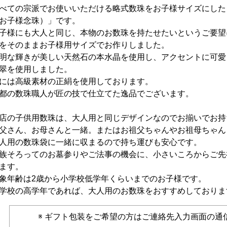
べての宗派でお使いいただける略式数珠をお子様サイズにした
お子様念珠）」です。
子様にも大人と同じ、本物のお数珠を持たせたいというご要望
をそのままお子様用サイズでお作りしました。
明な輝きが美しい天然石の本水晶を使用し、アクセントに可愛
翠を使用しました。
には高級素材の正絹を使用しております。
都の数珠職人が匠の技で仕立てた逸品でございます。
店の子供用数珠は、大人用と同じデザインなのでお揃いでお持
父さん、お母さんと一緒。またはお祖父ちゃんやお祖母ちゃん
人用の数珠袋に一緒に収まるので持ち運びも安心です。
族そろってのお墓参りやご法事の機会に、小さいころからご先
ます。
象年齢は2歳から小学校低学年くらいまでのお子様です。
学校の高学年であれば、大人用のお数珠をおすすめしておりま
ギフト包装をご希望の方はご連絡先入力画面の通