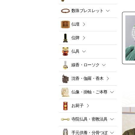
数珠ブレスレット
仏壇
位牌
仏具
線香・ローソク
沈香・伽羅・香木
仏像・掛軸・ご本尊
お厨子
寺院仏具・密教法具
手元供養・分骨つぼ