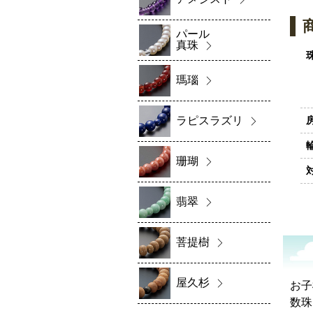
パール
真珠
瑪瑙
ラピスラズリ
珊瑚
翡翠
菩提樹
屋久杉
お子
数珠