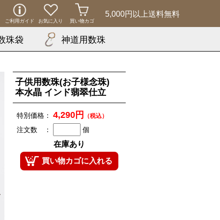
5,000円以上
送料無料
ご利用ガイド
お気に入り
買い物カゴ
数珠袋
神道用数珠
子供用数珠(お子様念珠)
本水晶 インド翡翠仕立
4,290円
特別価格：
（税込）
注文数 ：
個
在庫あり