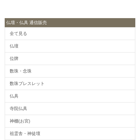
仏壇・仏具 通信販売
全て見る
仏壇
位牌
数珠・念珠
数珠ブレスレット
仏具
寺院仏具
神棚(お宮)
祖霊舎・神徒壇