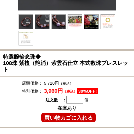
特選腕輪念珠◆
108珠 紫檀（艶消）紫雲石仕立 本式数珠ブレスレッ
ト
店頭価格：
5,720円
（税込）
3,960円
特別価格：
30%OFF!
（税込）
注文数 ：
個
在庫あり