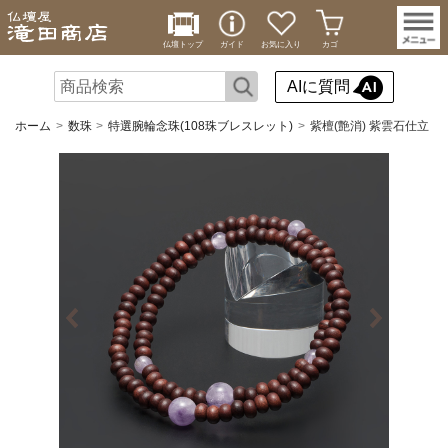
仏壇トップ
ガイド
お気に入り
カゴ
AIに質問
ホーム
数珠
特選腕輪念珠(108珠ブレスレット)
紫檀(艶消) 紫雲石仕立