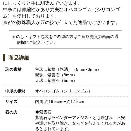
にしっくりと手に馴染んでいきます。
中糸には伸縮性があり丈夫なオペロンゴム（シリコンゴ
ム）を使用しております。
京都の数珠職人が匠の技で仕立てた逸品でございます。
のし・ギフト包装をご希望の方はご連絡先入力画面の通
信欄にご記入下さい。
商品詳細
珠の素材
主珠…紫檀（艶消）（5mm×3mm）
親珠…紫雲石（8mm）
天珠…紫雲石（5mm）
中糸の素材
オペロンゴム（シリコンゴム）
サイズ
内周 約16.5cm〜約17.5cm
石の力
◆紫雲石
紫雲石はラベンダーアメジストとも呼ばれ、不安
や迷いを取り除き、安らぎを与えてくれる力があ
るとされています。