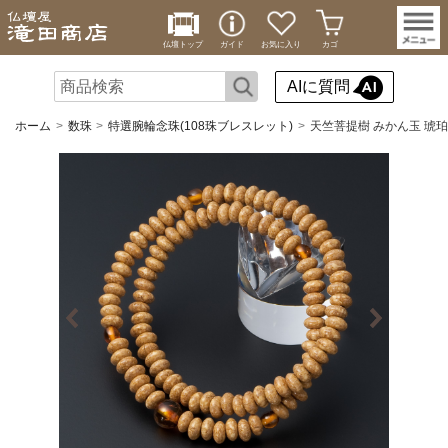
仏壇トップ
ガイド
お気に入り
カゴ
AIに質問
ホーム
数珠
特選腕輪念珠(108珠ブレスレット)
天竺菩提樹 みかん玉 琥