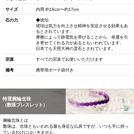
サイズ
内周 約16cm〜約17cm
石の力
◆琥珀
琥珀は気力を向上させ精神を安定させる効果もあ
るとされています。
摩擦によって静電気を帯びることから、幸運を引
き寄せてくれる力があるともいわれています。
日本でも天照大神の霊石とされています。
宗派
すべての宗派でお使いいただけます
備考
携帯用ポーチ袋付き
特選腕輪念珠
（数珠ブレスレット）
腕輪念珠とは
数珠は、念珠ともいわれる最も身近な仏具ですが、いつも手に持っ
ているわけにはいきません。