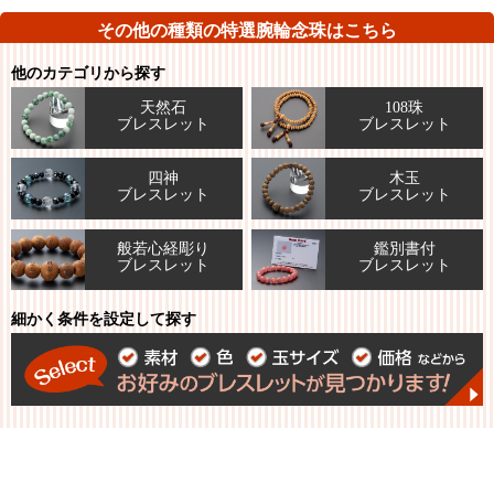
その他の種類の特選腕輪念珠はこちら
他のカテゴリから探す
天然石
108珠
ブレスレット
ブレスレット
四神
木玉
ブレスレット
ブレスレット
般若心経彫り
鑑別書付
ブレスレット
ブレスレット
細かく条件を設定して探す