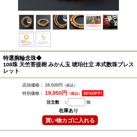
特選腕輪念珠◆
108珠 天竺菩提樹 みかん玉 琥珀仕立 本式数珠ブレス
レット
店頭価格：
28,500円
（税込）
19,950円
特別価格：
30%OFF!
（税込）
注文数 ：
個
在庫あり