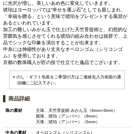
に光沢が増し、美しいあめ色に変化していきます。
琥珀はヨーロッパでは“幸せを運ぶ石”としても親しまれ、
「幸福を贈る」という意味で琥珀をプレゼントする風習が
あるといわれています。
加工の難しいみかん玉で仕上げた天竺菩提樹と、幻想的な
雰囲気を感じさせてくれる琥珀の組み合わせは抜群で、上
品でシックな印象を演出することが出来ます。
中糸には伸縮性があり丈夫なオペロンゴム（シリコンゴ
ム）を使用しております。
京都の数珠職人が匠の技で仕立てた逸品でございます。
のし・ギフト包装をご希望の方はご連絡先入力画面の通
信欄にご記入下さい。
商品詳細
珠の素材
主珠…天竺菩提樹 みかん玉（6mm×3mm）
親珠…琥珀（アンバー）（8mm）
天珠…琥珀（アンバー）（5mm）
中糸の素材
オペロンゴム（シリコンゴム）