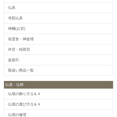
仏具
寺院仏具
神棚(お宮)
祖霊舎・神徒壇
外宮・稲荷宮
盆提灯
取扱い商品一覧
仏壇・位牌
仏壇の飾り方Ｑ＆Ａ
仏壇の選び方Ｑ＆Ａ
仏壇の修理