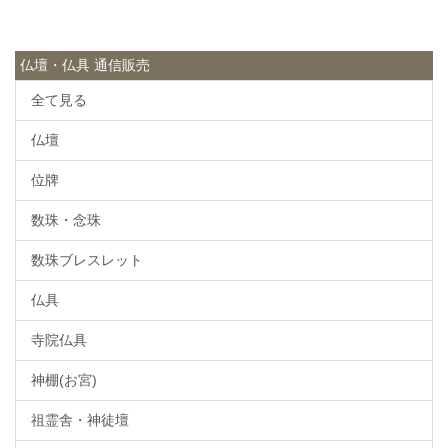
仏壇・仏具 通信販売
全て見る
仏壇
位牌
数珠・念珠
数珠ブレスレット
仏具
寺院仏具
神棚(お宮)
祖霊舎・神徒壇