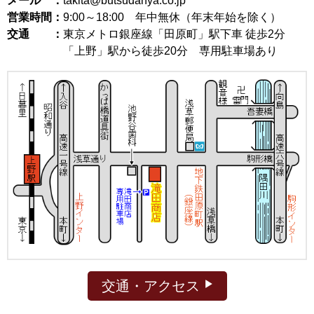
メール ：
takita@butsudanya.co.jp
営業時間：
9:00～18:00
年中無休（年末年始を除く）
交通 ：
東京メトロ銀座線「田原町」駅下車 徒歩2分
「上野」駅から徒歩20分 専用駐車場あり
交通・アクセス