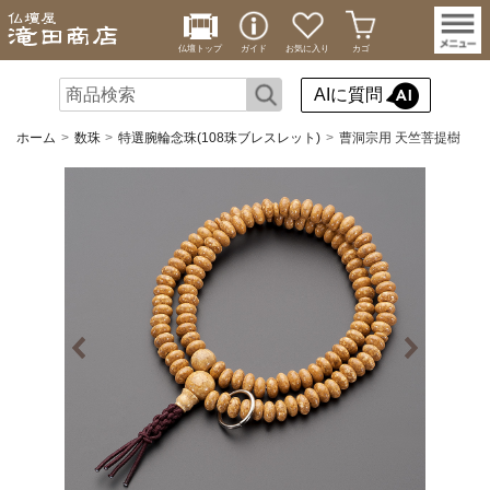
仏壇トップ
ガイド
お気に入り
カゴ
AIに質問
ホーム
数珠
特選腕輪念珠(108珠ブレスレット)
曹洞宗用 天竺菩提樹