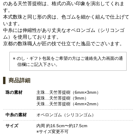
のある天竺菩提樹は、格式の高い印象を演出してくれま
す。
本式数珠と同じ形の房は、色ゴムを細かく組んで仕上げて
います。
中糸には伸縮性があり丈夫なオペロンゴム（シリコンゴ
ム）を使用しております。
京都の数珠職人が匠の技で仕立てた逸品でございます。
のし・ギフト包装をご希望の方はご連絡先入力画面の通
信欄にご記入下さい。
商品詳細
珠の素材
主珠…天竺菩提樹（6mm×3mm）
親珠…天竺菩提樹（9mm）
天珠…天竺菩提樹（4mm×2mm）
中糸の素材
オペロンゴム（シリコンゴム）
サイズ
内周 約16.5cm〜約17.5cm
※サイズ変更不可