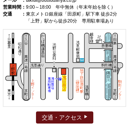
メール ：
takita@butsudanya.co.jp
営業時間：
9:00～18:00
年中無休（年末年始を除く）
交通 ：
東京メトロ銀座線「田原町」駅下車 徒歩2分
「上野」駅から徒歩20分 専用駐車場あり
交通・アクセス