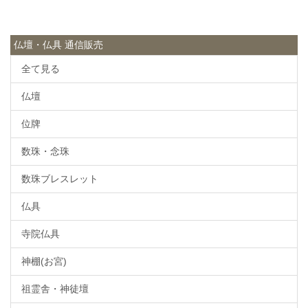
仏壇・仏具 通信販売
全て見る
仏壇
位牌
数珠・念珠
数珠ブレスレット
仏具
寺院仏具
神棚(お宮)
祖霊舎・神徒壇