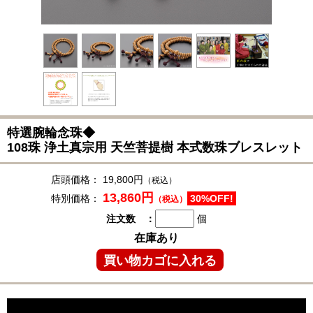
特選腕輪念珠◆
108珠 浄土真宗用 天竺菩提樹 本式数珠ブレスレット
店頭価格：
19,800円
（税込）
13,860円
特別価格：
30%OFF!
（税込）
注文数 ：
個
在庫あり