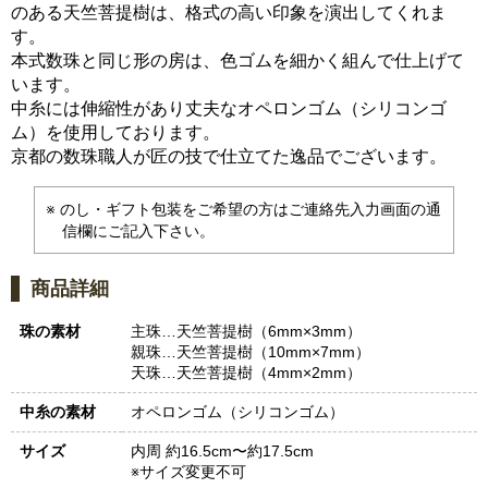
のある天竺菩提樹は、格式の高い印象を演出してくれま
す。
本式数珠と同じ形の房は、色ゴムを細かく組んで仕上げて
います。
中糸には伸縮性があり丈夫なオペロンゴム（シリコンゴ
ム）を使用しております。
京都の数珠職人が匠の技で仕立てた逸品でございます。
のし・ギフト包装をご希望の方はご連絡先入力画面の通
信欄にご記入下さい。
商品詳細
珠の素材
主珠…天竺菩提樹（6mm×3mm）
親珠…天竺菩提樹（10mm×7mm）
天珠…天竺菩提樹（4mm×2mm）
中糸の素材
オペロンゴム（シリコンゴム）
サイズ
内周 約16.5cm〜約17.5cm
※サイズ変更不可