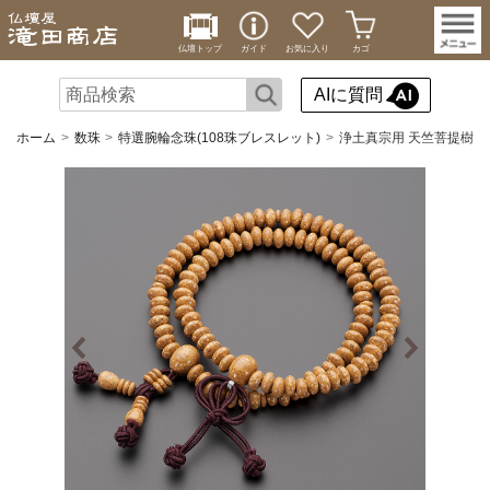
仏壇トップ
ガイド
お気に入り
カゴ
AIに質問
ホーム
数珠
特選腕輪念珠(108珠ブレスレット)
浄土真宗用 天竺菩提樹