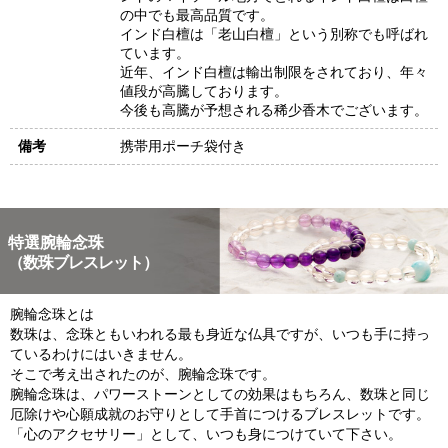
の中でも最高品質です。
インド白檀は「老山白檀」という別称でも呼ばれ
ています。
近年、インド白檀は輸出制限をされており、年々
値段が高騰しております。
今後も高騰が予想される稀少香木でございます。
備考
携帯用ポーチ袋付き
特選腕輪念珠
（数珠ブレスレット）
腕輪念珠とは
数珠は、念珠ともいわれる最も身近な仏具ですが、いつも手に持っ
ているわけにはいきません。
そこで考え出されたのが、腕輪念珠です。
腕輪念珠は、パワーストーンとしての効果はもちろん、数珠と同じ
厄除けや心願成就のお守りとして手首につけるブレスレットです。
「心のアクセサリー」として、いつも身につけていて下さい。