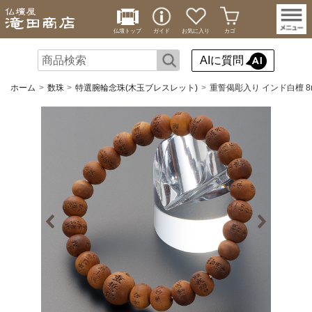
仏壇トップ
ガイド
お気に入り
カゴ
AIに質問
ホーム
数珠
特選腕輪念珠(木玉ブレスレット)
重誓偈彫入り インド白檀 