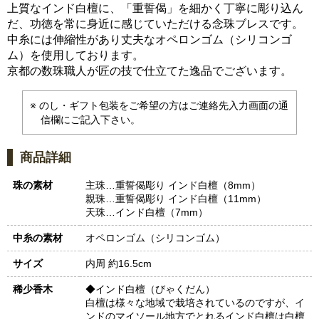
上質なインド白檀に、「重誓偈」を細かく丁寧に彫り込ん
だ、功徳を常に身近に感じていただける念珠ブレスです。
中糸には伸縮性があり丈夫なオペロンゴム（シリコンゴ
ム）を使用しております。
京都の数珠職人が匠の技で仕立てた逸品でございます。
のし・ギフト包装をご希望の方はご連絡先入力画面の通
信欄にご記入下さい。
商品詳細
珠の素材
主珠…重誓偈彫り インド白檀（8mm）
親珠…重誓偈彫り インド白檀（11mm）
天珠…インド白檀（7mm）
中糸の素材
オペロンゴム（シリコンゴム）
サイズ
内周 約16.5cm
稀少香木
◆インド白檀（びゃくだん）
白檀は様々な地域で栽培されているのですが、イ
ンドのマイソール地方でとれるインド白檀は白檀