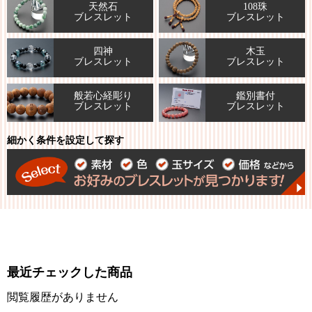
天然石
108珠
ブレスレット
ブレスレット
四神
木玉
ブレスレット
ブレスレット
般若心経彫り
鑑別書付
ブレスレット
ブレスレット
細かく条件を設定して探す
最近チェックした商品
閲覧履歴がありません