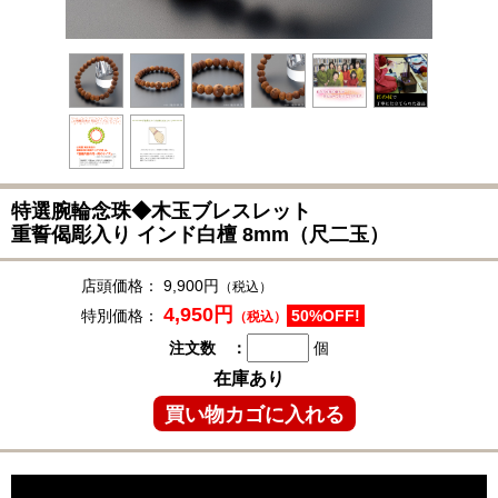
特選腕輪念珠◆
木玉ブレスレット
重誓偈彫入り インド白檀 8mm（尺二玉）
店頭価格：
9,900円
（税込）
4,950円
特別価格：
50%OFF!
（税込）
注文数 ：
個
在庫あり