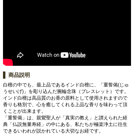
商品説明
白檀の中でも、最上品であるインド白檀に、「重誓偈(じゅ
うせいげ)」を彫り込んだ腕輪念珠（ブレスレット）です。
インド白檀は高品質のお香の原料として使用されますので
香りも格別で、心を癒してくれる上品な香りを味わって頂
くことが出来ます。
「重誓偈」は、親鸞聖人が「真実の教え」と讃えられた経
典「仏説無量寿経」の中にある、私たちが極楽浄土に往生
できるいわれが説かれている大切なお経です。