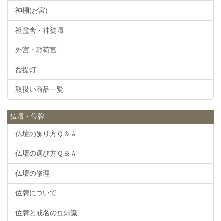
神棚(お宮)
祖霊舎・神徒壇
外宮・稲荷宮
盆提灯
取扱い商品一覧
仏壇・位牌
仏壇の飾り方Ｑ＆Ａ
仏壇の選び方Ｑ＆Ａ
仏壇の修理
位牌について
位牌と戒名の豆知識