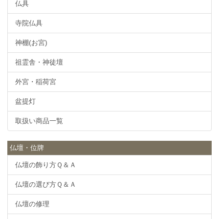
仏具
寺院仏具
神棚(お宮)
祖霊舎・神徒壇
外宮・稲荷宮
盆提灯
取扱い商品一覧
仏壇・位牌
仏壇の飾り方Ｑ＆Ａ
仏壇の選び方Ｑ＆Ａ
仏壇の修理