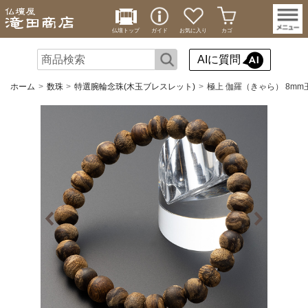
仏壇トップ
ガイド
お気に入り
カゴ
AIに質問
ホーム
数珠
特選腕輪念珠(木玉ブレスレット)
極上 伽羅（きゃら） 8mm玉