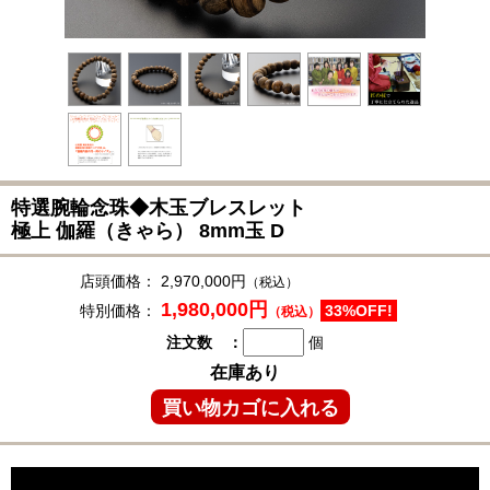
特選腕輪念珠◆
木玉ブレスレット
極上 伽羅（きゃら） 8mm玉 D
店頭価格：
2,970,000円
（税込）
1,980,000円
特別価格：
33%OFF!
（税込）
注文数 ：
個
在庫あり