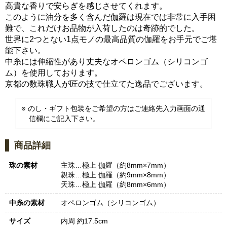
高貴な香りで安らぎを感じさせてくれます。
このように油分を多く含んだ伽羅は現在では非常に入手困
難で、これだけお品物が入荷したのは奇跡的でした。
世界に2つとない1点モノの最高品質の伽羅をお手元でご堪
能下さい。
中糸には伸縮性があり丈夫なオペロンゴム（シリコンゴ
ム）を使用しております。
京都の数珠職人が匠の技で仕立てた逸品でございます。
のし・ギフト包装をご希望の方はご連絡先入力画面の通
信欄にご記入下さい。
商品詳細
珠の素材
主珠…極上 伽羅（約8mm×7mm）
親珠…極上 伽羅（約9mm×8mm）
天珠…極上 伽羅（約8mm×6mm）
中糸の素材
オペロンゴム（シリコンゴム）
サイズ
内周 約17.5cm