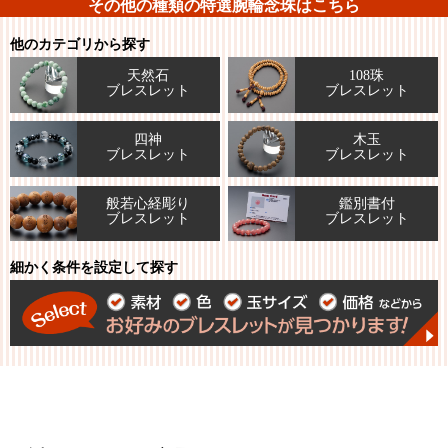
その他の種類の特選腕輪念珠はこちら
他のカテゴリから探す
天然石
108珠
ブレスレット
ブレスレット
四神
木玉
ブレスレット
ブレスレット
般若心経彫り
鑑別書付
ブレスレット
ブレスレット
細かく条件を設定して探す