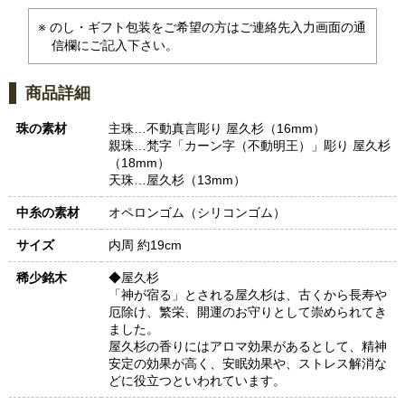
のし・ギフト包装をご希望の方はご連絡先入力画面の通
信欄にご記入下さい。
商品詳細
珠の素材
主珠…不動真言彫り 屋久杉（16mm）
親珠…梵字「カーン字（不動明王）」彫り 屋久杉
（18mm）
天珠…屋久杉（13mm）
中糸の素材
オペロンゴム（シリコンゴム）
サイズ
内周 約19cm
稀少銘木
◆屋久杉
「神が宿る」とされる屋久杉は、古くから長寿や
厄除け、繁栄、開運のお守りとして崇められてき
ました。
屋久杉の香りにはアロマ効果があるとして、精神
安定の効果が高く、安眠効果や、ストレス解消な
どに役立つといわれています。