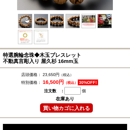
特選腕輪念珠◆
木玉ブレスレット
不動真言彫入り 屋久杉 16mm玉
店頭価格：
23,650円
（税込）
16,500円
特別価格：
30%OFF!
（税込）
注文数 ：
個
在庫あり