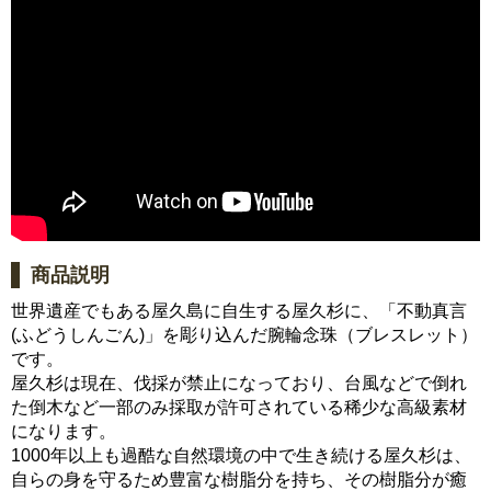
商品説明
世界遺産でもある屋久島に自生する屋久杉に、「不動真言
(ふどうしんごん)」を彫り込んだ腕輪念珠（ブレスレット）
です。
屋久杉は現在、伐採が禁止になっており、台風などで倒れ
た倒木など一部のみ採取が許可されている稀少な高級素材
になります。
1000年以上も過酷な自然環境の中で生き続ける屋久杉は、
自らの身を守るため豊富な樹脂分を持ち、その樹脂分が癒