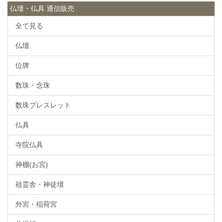
仏壇・仏具 通信販売
全て見る
仏壇
位牌
数珠・念珠
数珠ブレスレット
仏具
寺院仏具
神棚(お宮)
祖霊舎・神徒壇
外宮・稲荷宮