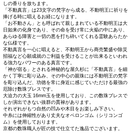
しの香りを放ちます。
「不動真言」は23文字の梵字から成る、不動明王に祈りを
捧げる時に唱えるお経になります。
「お不動さん」とも呼ばれて親しまれている不動明王は大
日如来の化身であり、その命を受け常に火焔の中にあり、
あらゆる障害と一切の悪を打ち砕いてくれる霊験あらたか
な仏様です。
不動真言を一心に唱えると、不動明王から商売繁盛や除災
招福など心願成就のご利益を受けることが出来るといわれ
る強力なパワーのある真言です。
「神が宿る」とされる神秘的な屋久杉に「不動真言」を細
かく丁寧に彫り込み、その中心の親珠には不動明王の梵字
を彫り込んだ、功徳を常に身近に感じていただける最強の
厄除け数珠ブレスです。
大迫力の大玉 16mm玉を使用しており、この数珠ブレスで
しか演出できない抜群の貫禄があります。
それぞれがもつ自然の凹みや木目をお楽しみ下さい。
中糸には伸縮性があり丈夫なオペロンゴム（シリコンゴ
ム）を使用しております。
京都の数珠職人が匠の技で仕立てた逸品でございます。