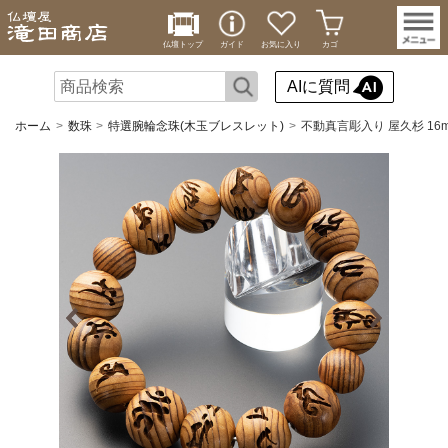
仏壇トップ
ガイド
お気に入り
カゴ
AIに質問
ホーム
数珠
特選腕輪念珠(木玉ブレスレット)
不動真言彫入り 屋久杉 16