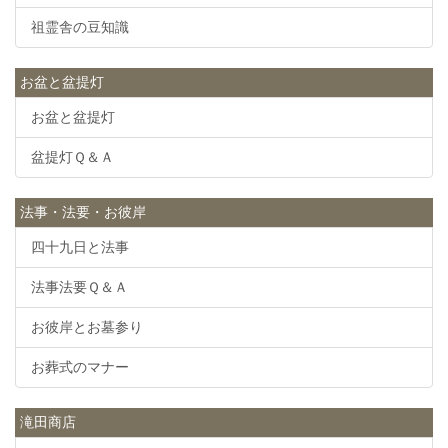
祖霊舎の豆知識
お盆と盆提灯
お盆と盆提灯
盆提灯Ｑ＆Ａ
法事・法要・お彼岸
四十九日と法事
法事法要Ｑ＆Ａ
お彼岸とお墓参り
お葬式のマナー
滝田商店