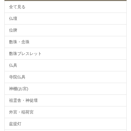
全て見る
仏壇
位牌
数珠・念珠
数珠ブレスレット
仏具
寺院仏具
神棚(お宮)
祖霊舎・神徒壇
外宮・稲荷宮
盆提灯