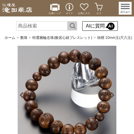
仏壇トップ
ガイド
お気に入り
カゴ
AIに質問
ホーム
数珠
特選腕輪念珠(般若心経ブレスレット)
栴檀 10mm玉(尺六玉)