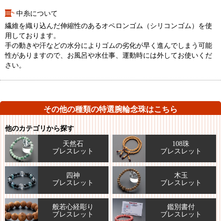
中糸について
繊維を織り込んだ伸縮性のあるオペロンゴム（シリコンゴム）を使
用しております。
手の動きや汗などの水分によりゴムの劣化が早く進んでしまう可能
性がありますので、お風呂や水仕事、運動時には外してお使いくだ
さい。
その他の種類の特選腕輪念珠はこちら
他のカテゴリから探す
天然石
108珠
ブレスレット
ブレスレット
四神
木玉
ブレスレット
ブレスレット
般若心経彫り
鑑別書付
ブレスレット
ブレスレット