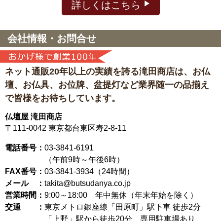
詳しくはこちら
会社情報・お問合せ
ネット通販20年以上の実績を誇る滝田商店は、
お仏
壇、お仏具、お位牌、盆提灯など
業界随一の品揃え
で皆様をお待ちしています。
仏壇屋 滝田商店
〒111-0042
東京都台東区寿2-8-11
電話番号：
03-3841-6191
（午前9時～午後6時）
FAX番号：
03-3841-3934（24時間）
メール ：
takita@butsudanya.co.jp
営業時間：
9:00～18:00
年中無休（年末年始を除く）
交通 ：
東京メトロ銀座線「田原町」駅下車 徒歩2分
「上野」駅から徒歩20分 専用駐車場あり