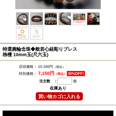
特選腕輪念珠◆
般若心経彫りブレス
栴檀 10mm玉(尺六玉)
店頭価格：
10,340円
（税込）
7,150円
特別価格：
30%OFF!
（税込）
注文数 ：
個
在庫あり