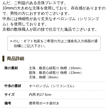
んだ、ご利益のある念珠ブレスです。
10mmの大きめな主珠を使用しており、存在感がありますの
で、男性の方におすすめでございます。
中糸には伸縮性があり丈夫なオペロンゴム（シリコンゴ
ム）を使用しております。
京都の数珠職人が匠の技で仕立てた逸品でございます。
のし・ギフト包装をご希望の方はご連絡先入力画面の通
信欄にご記入下さい。
商品詳細
珠の素材
主珠…般若心経彫り 栴檀（10mm）
親珠…般若心経彫り 栴檀（13mm）
天珠…栴檀（8mm）
中糸の素材
オペロンゴム（シリコンゴム）
サイズ
内周 約17.5cm
備考
携帯用ポーチ袋付き