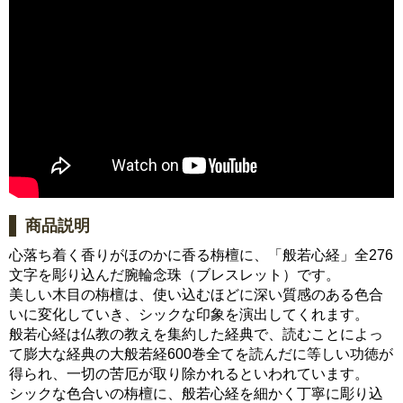
商品説明
心落ち着く香りがほのかに香る栴檀に、「般若心経」全276
文字を彫り込んだ腕輪念珠（ブレスレット）です。
美しい木目の栴檀は、使い込むほどに深い質感のある色合
いに変化していき、シックな印象を演出してくれます。
般若心経は仏教の教えを集約した経典で、読むことによっ
て膨大な経典の大般若経600巻全てを読んだに等しい功徳が
得られ、一切の苦厄が取り除かれるといわれています。
シックな色合いの栴檀に、般若心経を細かく丁寧に彫り込