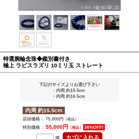
特選腕輪念珠◆
鑑別書付き
極上 ラピスラズリ 10ミリ玉 ストレート
下記のサイズよりお選び下さい
・内周 約15.5cm
・内周 約16.5cm
内周 約15.5cm
店頭価格：
75,000円
（税込）
55,000円
特別価格：
26%OFF!
（税込）
個