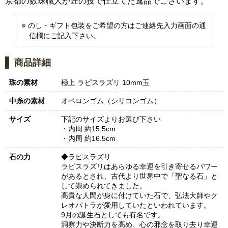
京都の数珠職人が匠の技で仕立てた逸品でございます。
のし・ギフト包装をご希望の方はご連絡先入力画面の通
信欄にご記入下さい。
商品詳細
珠の素材
極上 ラピスラズリ 10mm玉
中糸の素材
オペロンゴム（シリコンゴム）
サイズ
下記のサイズよりお選び下さい
・内周 約15.5cm
・内周 約16.5cm
石の力
◆ラピスラズリ
ラピスラズリはあらゆる幸運を引き寄せるパワー
があるとされ、古代より世界中で「聖なる石」と
して崇められてきました。
高貴な人間が身に付けていた石で、弘法大師やク
レオパトラが愛用していたといわれています。
9月の誕生石としても有名です。
洞察力や決断力を高め、心の邪念を取り去り幸運