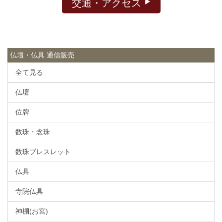
交通・アクセス
仏壇・仏具 通信販売
全て見る
仏壇
位牌
数珠・念珠
数珠ブレスレット
仏具
寺院仏具
神棚(お宮)