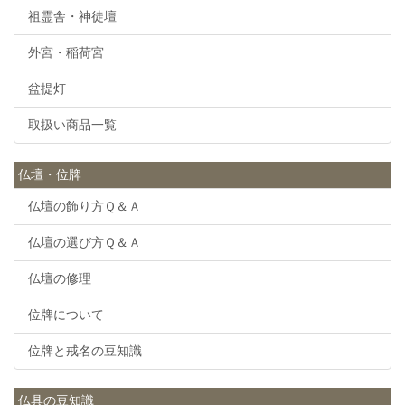
祖霊舎・神徒壇
外宮・稲荷宮
盆提灯
取扱い商品一覧
仏壇・位牌
仏壇の飾り方Ｑ＆Ａ
仏壇の選び方Ｑ＆Ａ
仏壇の修理
位牌について
位牌と戒名の豆知識
仏具の豆知識