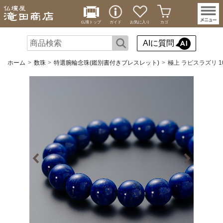
仏壇トップ
ガイド
お気に入り
カゴ
AIに質問
ホーム
数珠
特選腕輪念珠(鑑別書付きブレスレット)
極上 ラピスラズリ 