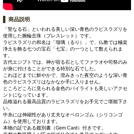
商品説明
「聖なる石」といわれる美しい深い青色のラピスラズリを
使用した腕輪念珠（ブレスレット）です。
ラピスラズリの和名は「瑠璃（るり）」で、仏教では極楽
浄土を飾る七つの宝石「七宝」の一つとして数えられま
す。
古代エジプトでは、神が宿る石としてファラオや司祭のみ
が身に付けることができる特別な石でした。
これほどまでに鮮やかで、澄みきった夜空のような深い青
色のラピスラズリはなかなか手に入りません。
ところどころに見られる金色のパイライトも美しいアクセ
ントになっています。
品格溢れる最高品質のラピスラズリをお手元でご堪能下さ
い。
中糸には伸縮性があり丈夫なオペロンゴム（シリコンゴ
ム）を使用しております。
本物の証である鑑別書（Gem Card）付きです。