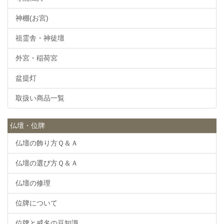
神棚(お宮)
祖霊舎・神徒壇
外宮・稲荷宮
盆提灯
取扱い商品一覧
仏壇・位牌
仏壇の飾り方Ｑ＆Ａ
仏壇の選び方Ｑ＆Ａ
仏壇の修理
位牌について
位牌と戒名の豆知識