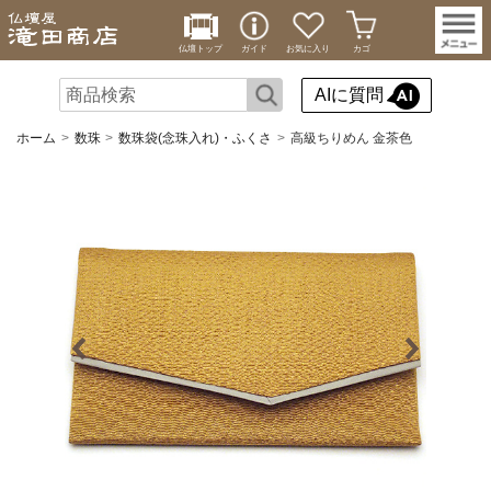
仏壇トップ
ガイド
お気に入り
カゴ
AIに質問
ホーム
数珠
数珠袋(念珠入れ)・ふくさ
高級ちりめん 金茶色