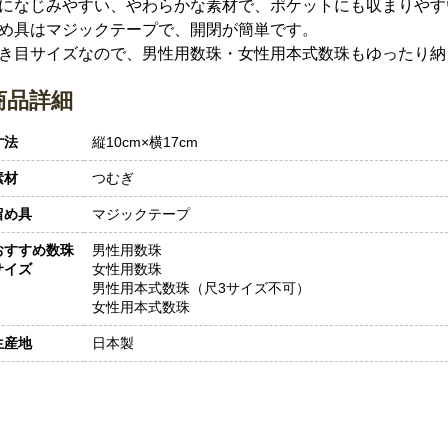
になじみやすい、やわらかな素材で、ポケットにも収まりやす
め具はマジックテープで、開閉が簡単です。
き目サイズなので、男性用数珠・女性用本式数珠もゆったり納
商品詳細
寸法
縦10cm×横17cm
素材
つむぎ
留め具
マジックテープ
おすすめ数珠
男性用数珠
サイズ
女性用数珠
男性用本式数珠（尺3サイズ不可）
女性用本式数珠
生産地
日本製