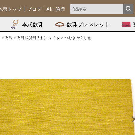
仏壇トップ
ブログ
AIに質問
本式数珠
数珠ブレスレット
ム
数珠
数珠袋(念珠入れ)・ふくさ
つむぎ からし色