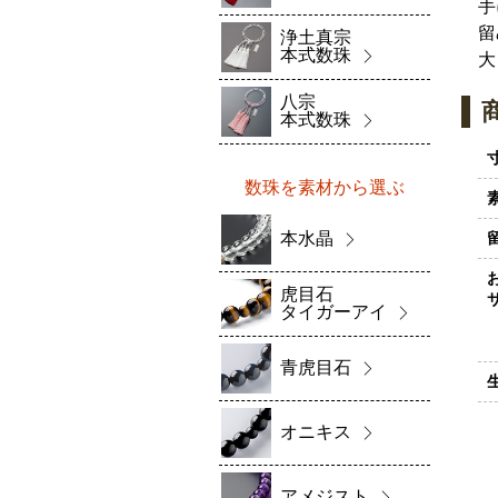
手
留
浄土真宗
本式数珠
大
八宗
本式数珠
数珠を素材から選ぶ
本水晶
虎目石
タイガーアイ
青虎目石
オニキス
アメジスト