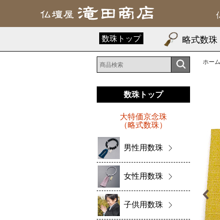
数珠トップ
略式数珠
ホー
数珠トップ
大特価京念珠
（略式数珠）
男性用数珠
女性用数珠
子供用数珠