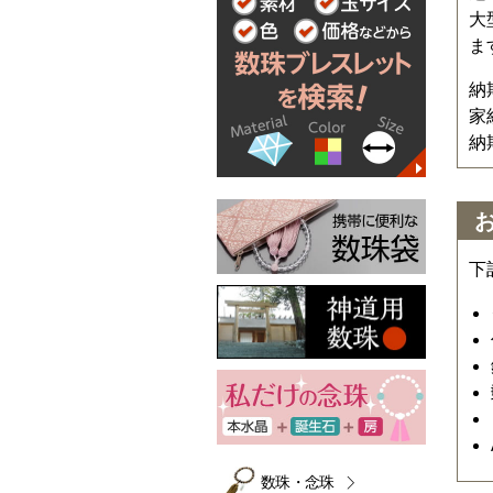
大
ま
納
家
納
下
数珠・念珠