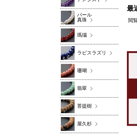
最
パール
真珠
閲
瑪瑙
ラピスラズリ
珊瑚
翡翠
菩提樹
屋久杉