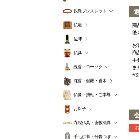
数珠ブレスレット
仏壇
商
後
位牌
お
商
仏具
手
線香・ローソク
ま
※
沈香・伽羅・香木
仏像・掛軸・ご本尊
お厨子
寺院仏具・密教法具
手元供養・分骨つぼ