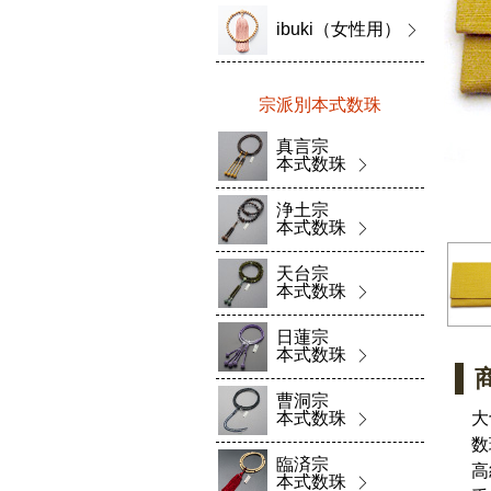
ibuki（女性用）
宗派別本式数珠
真言宗
本式数珠
浄土宗
本式数珠
天台宗
本式数珠
日蓮宗
本式数珠
曹洞宗
本式数珠
大
数
臨済宗
高
本式数珠