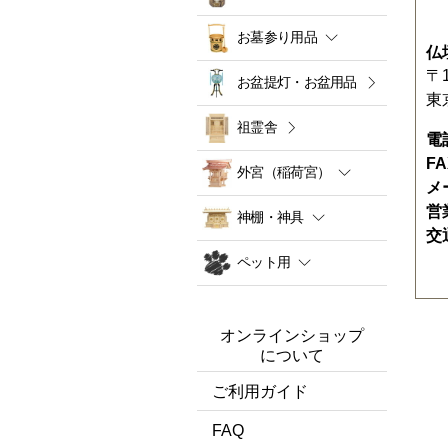
お墓参り用品
仏
〒1
お盆提灯・お盆用品
東
祖霊舎
電
F
外宮（稲荷宮）
メ
営
神棚・神具
交
ペット用
オンラインショップ
について
ご利用ガイド
FAQ