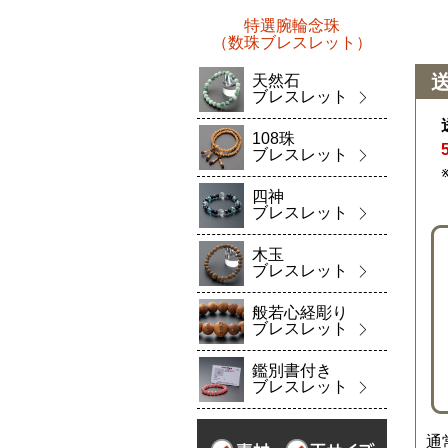
特選腕輪念珠
（数珠ブレスレット）
天然石
ブレスレット
108珠
ブレスレット
四神
ブレスレット
木玉
ブレスレット
般若心経彫り
ブレスレット
鑑別書付き
ブレスレット
通