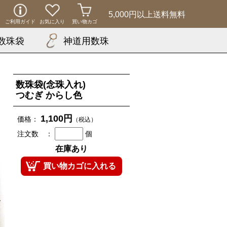
5,000円以上
送料無料
ご利用ガイド
お気に入り
買い物カゴ
数珠袋
神道用数珠
数珠袋(念珠入れ)
つむぎ からし色
1,100円
価格：
（税込）
注文数 ：
個
在庫あり