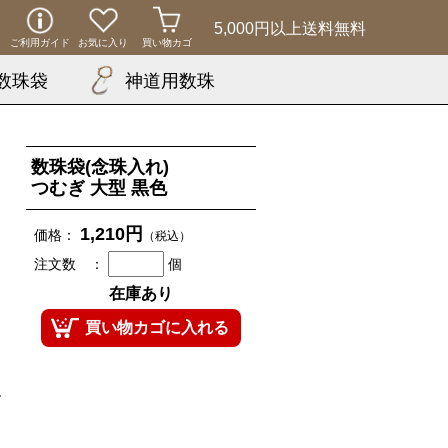
5,000円以上
送料無料
ご利用ガイド
お気に入り
買い物カゴ
数珠袋
神道用数珠
数珠袋(念珠入れ)
つむぎ 大型 黒色
1,210円
価格：
（税込）
注文数 ：
個
在庫あり