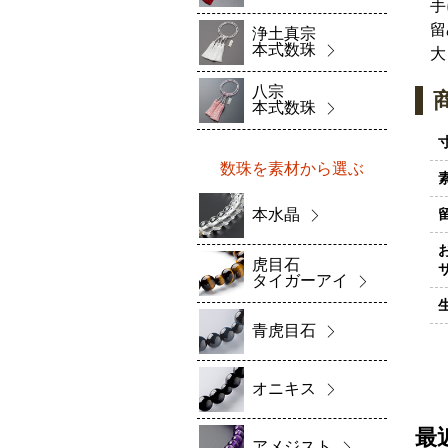
手
留
浄土真宗
本式数珠
大
八宗
本式数珠
数珠を素材から選ぶ
本水晶
虎目石
タイガーアイ
青虎目石
オニキス
最
アメジスト