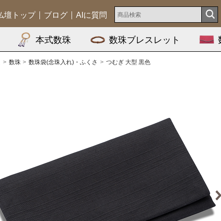
仏壇トップ
ブログ
AIに質問
本式数珠
数珠ブレスレット
ム
数珠
数珠袋(念珠入れ)・ふくさ
つむぎ 大型 黒色