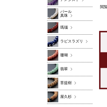
閲
パール
真珠
瑪瑙
ラピスラズリ
珊瑚
翡翠
菩提樹
屋久杉