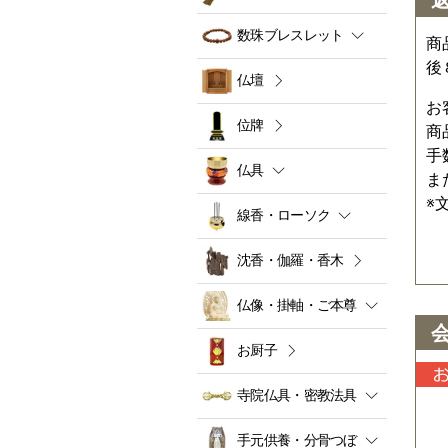
数珠ブレスレット
商
後
仏壇
お
位牌
商
手
仏具
ま
※
線香・ローソク
沈香・伽羅・香木
仏像・掛軸・ご本尊
お厨子
寺院仏具・密教法具
手元供養・分骨つぼ