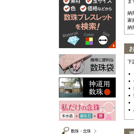
ま
納
家
納
下
数珠・念珠