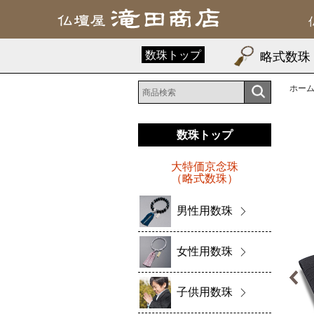
数珠トップ
略式数珠
ホー
数珠トップ
大特価京念珠
（略式数珠）
男性用数珠
女性用数珠
子供用数珠