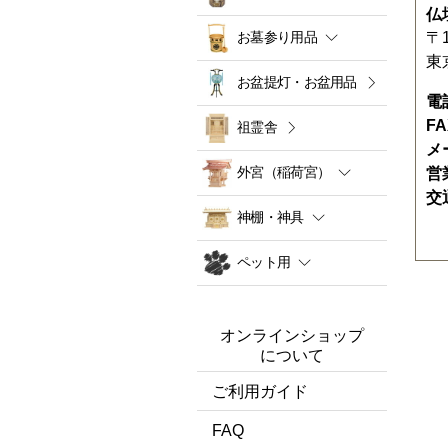
仏
お墓参り用品
〒1
東
お盆提灯・お盆用品
電
F
祖霊舎
メ
外宮（稲荷宮）
営
交
神棚・神具
ペット用
オンラインショップ
について
ご利用ガイド
FAQ