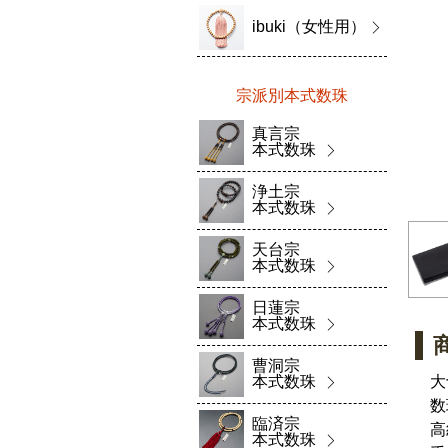
ibuki（女性用）
宗派別本式数珠
真言宗
本式数珠
浄土宗
本式数珠
天台宗
本式数珠
日蓮宗
本式数珠
曹洞宗
本式数珠
大
数
臨済宗
高
本式数珠