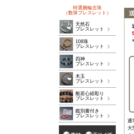
特選腕輪念珠
（数珠ブレスレット）
天然石
ブレスレット
108珠
ブレスレット
四神
ブレスレット
木玉
ブレスレット
般若心経彫り
ブレスレット
鑑別書付き
ブレスレット
通
大