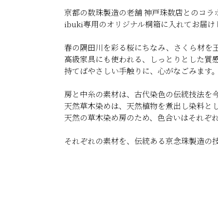
京都の数珠製造の老舗 神戸珠数店とのコラ
ibuki専用のオリジナル桐箱に入れてお
春の隅田川を彩る桜にちなみ、さくら材を
高級家具にも使われる、しっとりとした質
持てばやさしい手触りに、心がなごみます
房と中糸の素材は、古代染色の伝統技法を今
天然草木染めは、天然植物を煮出し染料と
天然の草木染め房のため、色合いはそれぞ
それぞれの素材を、伝統ある京念珠製造の