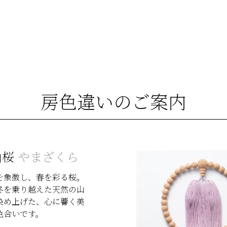
房色違いのご案内
山桜
やまざくら
を象徴し、春を彩る桜。
冬を乗り越えた天然の山
染め上げた、心に響く美
色合いです。