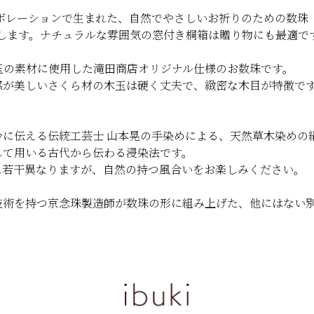
ボレーションで生まれた、自然でやさしいお祈りのための数珠「i
届けします。ナチュラルな雰囲気の窓付き桐箱は贈り物にも最適で
玉の素材に使用した滝田商店オリジナル仕様のお数珠です。
感が美しいさくら材の木玉は硬く丈夫で、緻密な木目が特徴で
。
に伝える伝統工芸士 山本晃の手染めによる、天然草木染めの
して用いる古代から伝わる浸染法です。
れ若干異なりますが、自然の持つ風合いをお楽しみください。
技術を持つ京念珠製造師が数珠の形に組み上げた、他にはない