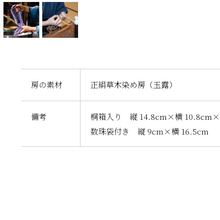
房の素材
正絹草木染め房（玉露）
備考
桐箱入り 縦 14.8cm×横 10.8cm×
数珠袋付き 縦 9cm×横 16.5cm