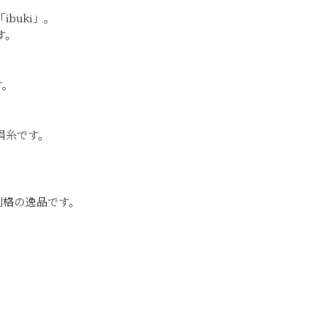
buki」。
す。
す。
絹糸です。
別格の逸品です。