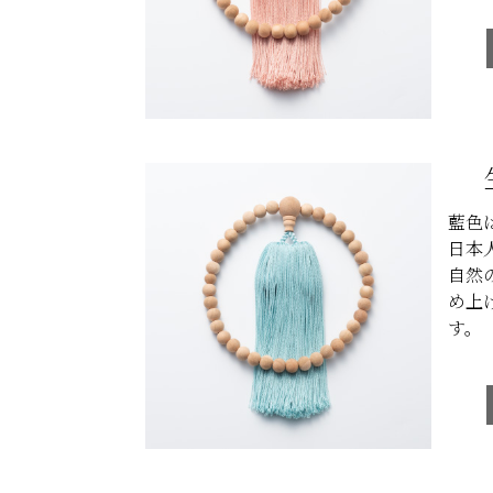
藍色
日本
自然
め上
す。