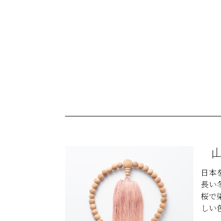
日本
長い
桜で
しい