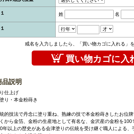
１
姓
名
１
戒名を入力しましたら、「買い物カゴに入れる」
商品説明
り仕上げ
塗り・本金粉蒔き
統的技法で丹念に塗り重ね、熟練の技で本金粉蒔きしたお位牌
くから金箔、金粉の生産地として有名な、金沢産の金粉を100
00年以上の歴史がある会津塗りの伝統を受け継ぐ職人による、