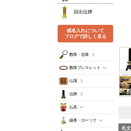
回出位牌
戒名入れについて
ブログで詳しく見る
数珠・念珠
数珠ブレスレット
仏壇
位牌
仏具
線香・ローソク
札丈