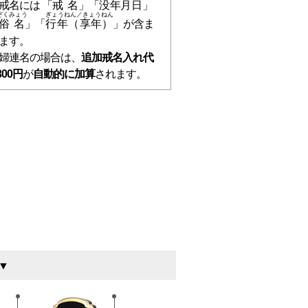
戒名には 「
戒名
」「
没年月日
」
ぞくみょう
ぎょうねん／きょうねん
俗名
」「
行年（享年）
」が含ま
ます。
婦連名の場合は、
追加戒名入れ代
300円
が
自動的に加算
されます。
 ▼