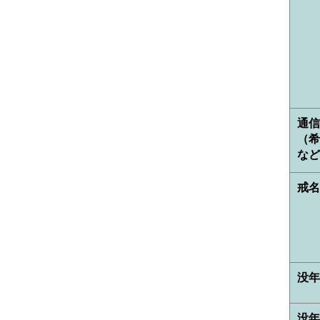
通信
（希
など
戒
没年
没年