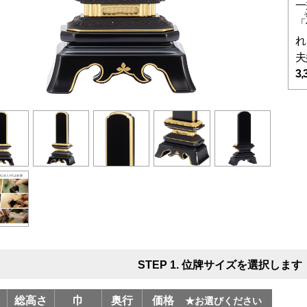
一
「
れ
夫
3,
STEP 1. 位牌サイズを選択します
総高さ
巾
奥行
価格
★お選びください