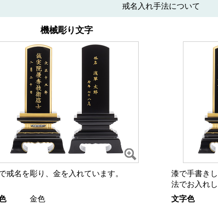
戒名入れ手法について
機械彫り文字
で戒名を彫り、金を入れています。
漆で手書きし
法でお入れし
色
金色
文字色