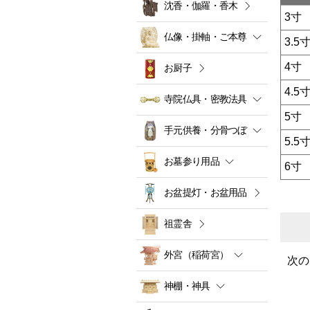
沈香・伽羅・香木
3寸
仏像・掛軸・ご本尊
3.5
4寸
お厨子
4.5
寺院仏具・密教法具
5寸
手元供養・分骨つぼ
5.5
お墓参り用品
6寸
お盆提灯・お盆用品
祖霊舎
外宮（稲荷宮）
次の
神棚・神具