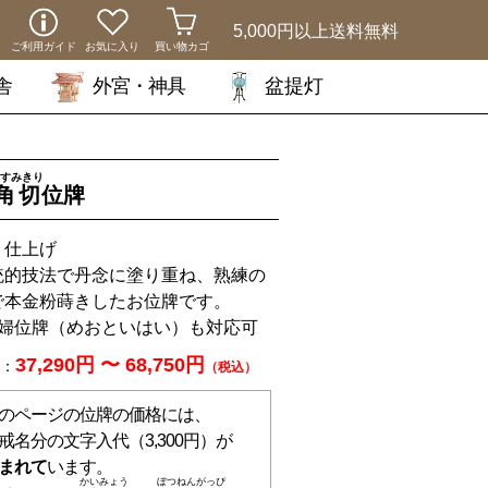
5,000円以上
送料無料
ご利用ガイド
お気に入り
買い物カゴ
舎
外宮・神具
盆提灯
すみきり
角切
位牌
り仕上げ
統的技法で丹念に塗り重ね、熟練の
で本金粉蒔きしたお位牌です。
夫婦位牌（めおといはい）も対応可
37,290円
〜
68,750円
：
（税込）
のページの位牌の価格には、
戒名分の文字入代（3,300円）が
まれて
います。
かいみょう
ぼつねんがっぴ