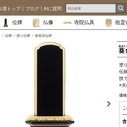
仏壇トップ
ブログ
AIに質問
位牌
仏像
寺院仏具
祖霊
ム
位牌
塗り位牌
葵角切位牌
あおい
葵
塗
伝
技
※
価格
こ
一
含