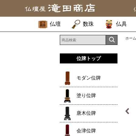
仏壇
数珠
仏具
ホー
位牌トップ
モダン位牌
塗り位牌
唐木位牌
会津位牌