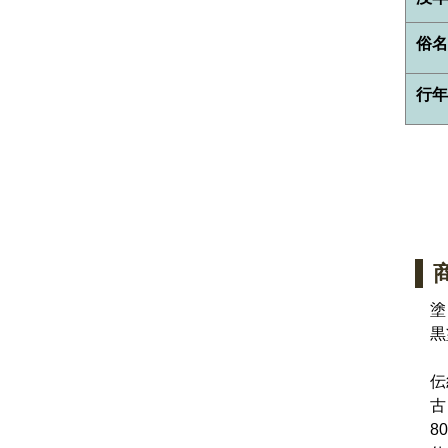
俗名
行年
塗
黒
伝
古
8