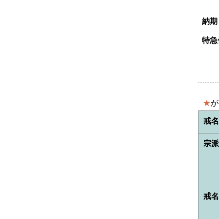
納期
特急
★
が
戒
宗
戒名