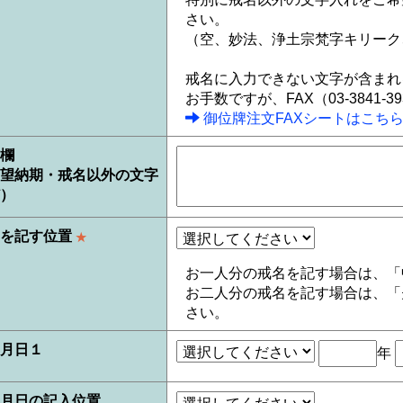
さい。
（空、妙法、浄土宗梵字キリーク
戒名に入力できない文字が含まれ
お手数ですが、FAX（03-3841-
御位牌注文FAXシートはこち
欄
望納期・戒名以外の文字
）
名を記す位置
★
お一人分の戒名を記す場合は、「
お二人分の戒名を記す場合は、「
さい。
月日１
年
月日の記入位置