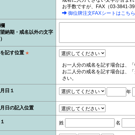
お手数ですが、FAX（03-3841-
御位牌注文FAXシートはこち
欄
望納期・戒名以外の文字
）
名を記す位置
★
お一人分の戒名を記す場合は、「
お二人分の戒名を記す場合は、「
さい。
月日１
年
月日の記入位置
１
姓
名