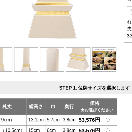
一
「
れ
夫
3,
STEP 1. 位牌サイズを選択します
価格
札丈
総高さ
巾
奥行
★お選びください
53,576円
（9cm）
13.1cm
5.7cm
3.8cm
53,576円
寸（10.5cm）
15cm
6cm
3.8cm