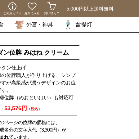
5,000円以上
送料無料
ご利用ガイド
お気に入り
買い物カゴ
舎
外宮・神具
盆提灯
ダン位牌 みはね クリーム
レタン仕上げ
津の位牌職人が作り上げる、シンプ
ですが高級感が漂うデザインのお位
です。
夫婦位牌（めおといはい）も対応可
53,576円
：
（税込）
のページの位牌の価格には、
戒名分の文字入代（3,300円）が
まれて
います。