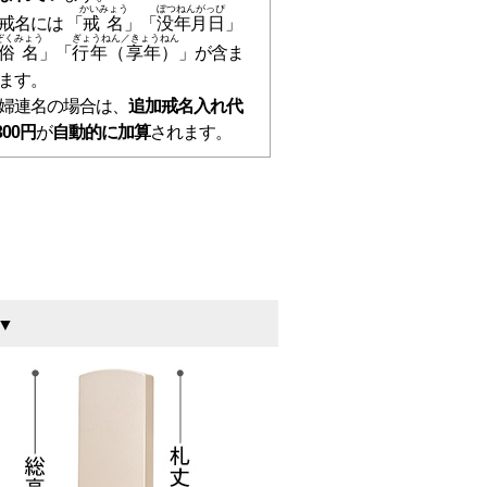
かいみょう
ぼつねんがっぴ
戒名には 「
戒名
」「
没年月日
」
ぞくみょう
ぎょうねん／きょうねん
俗名
」「
行年（享年）
」が含ま
ます。
婦連名の場合は、
追加戒名入れ代
300円
が
自動的に加算
されます。
 ▼