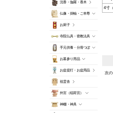
沈香・伽羅・香木
4寸（
仏像・掛軸・ご本尊
お厨子
寺院仏具・密教法具
手元供養・分骨つぼ
お墓参り用品
お盆提灯・お盆用品
次の
祖霊舎
外宮（稲荷宮）
神棚・神具