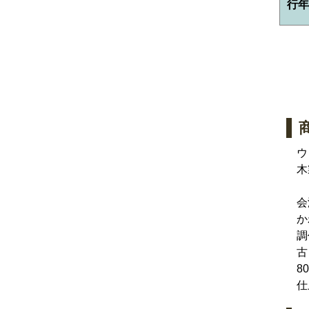
行年
ウ
木
会
か
調
古
8
仕