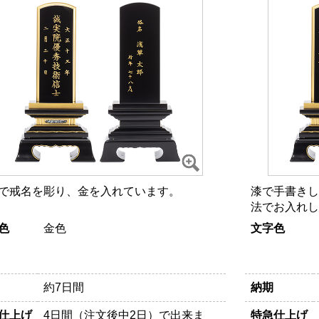
で戒名を彫り、金を入れています。
漆で手書きし
法でお入れし
色
金色
文字色
約7日間
納期
仕上げ
4日間（注文後中2日）で出来ま
特急仕上げ