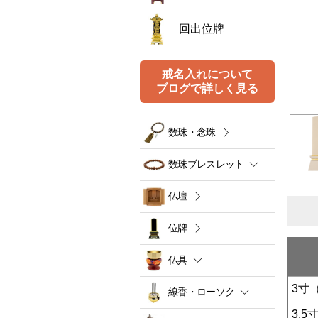
回出位牌
戒名入れについて
ブログで詳しく見る
数珠・念珠
数珠ブレスレット
仏壇
位牌
仏具
3寸
線香・ローソク
3.5