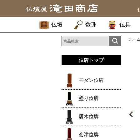
仏壇
数珠
仏具
ホー
位牌トップ
モダン位牌
塗り位牌
唐木位牌
会津位牌