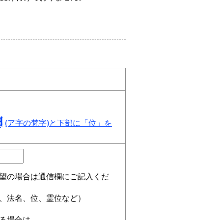
(ア字の梵字)と下部に「位」を
望の場合は通信欄にご記入くだ
、法名、位、霊位など）
る場合は、