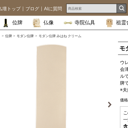
仏壇トップ
ブログ
AIに質問
位牌
仏像
寺院仏具
祖霊
ム
位牌
モダン位牌
モダン位牌 みはね クリーム
モ
ウ
会
ル
牌
※
価格
こ
一
含