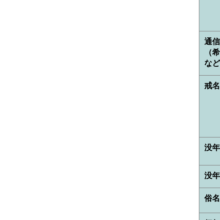
通信
（希
など
戒
没年
没年
俗名