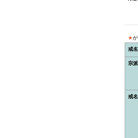
★
が
戒
宗
戒名