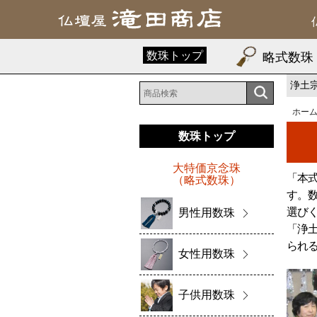
数珠トップ
略式数珠
浄土
ホー
数珠トップ
大特価京念珠
「本
（略式数珠）
す。
選び
男性用数珠
「浄
られ
女性用数珠
子供用数珠