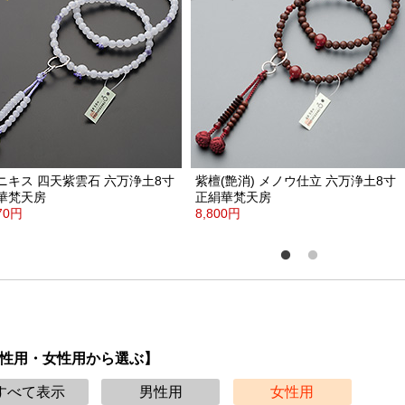
ニキス
四天紫雲石
六万浄土8寸
紫檀(艶消)
メノウ仕立
六万浄土8寸
華梵天房
正絹華梵天房
970円
8,800円
性用・女性用から選ぶ】
すべて表示
男性用
女性用