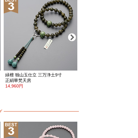
緑檀
独山玉仕立
三万浄土9寸
縞黒檀(艶消)
青虎目石仕立
正絹華梵天房
三万浄土9寸
14,960円
正絹華梵天房
11,990円
グ