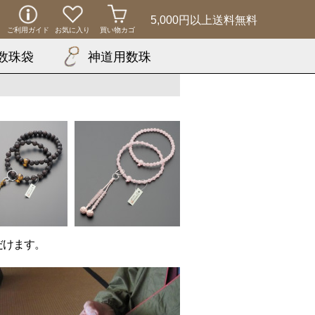
5,000円以上
送料無料
ご利用ガイド
お気に入り
買い物カゴ
数珠袋
神道用数珠
だけます。