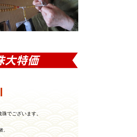
。
数珠でございます。
。
者。