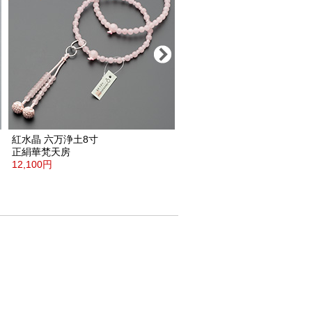
紅水晶
六万浄土8寸
黒オニキス
四天淡水パール
正絹華梵天房
六万浄土8寸
12,100円
正絹華梵天房
16,500円