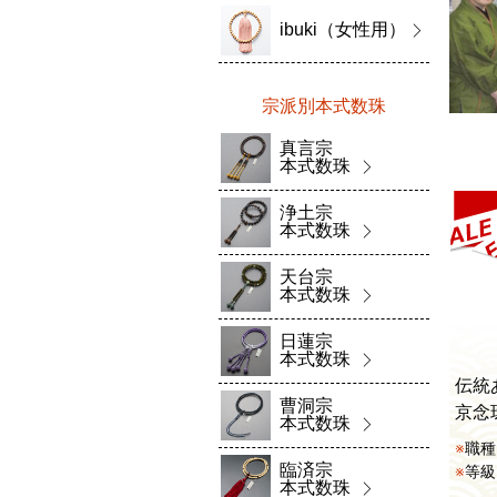
ibuki（女性用）
宗派別本式数珠
真言宗
本式数珠
浄土宗
本式数珠
天台宗
本式数珠
日蓮宗
本式数珠
伝統
曹洞宗
京念
本式数珠
職種
臨済宗
等級
本式数珠