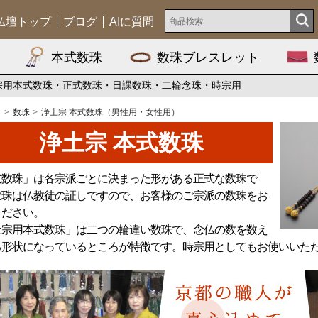
仏壇トップ
ブログ
AIに質問
本式数珠
数珠ブレスレット
宗用本式数珠・正式数珠・日課数珠・二輪念珠・時宗用
ム
数珠
浄土宗 本式数珠（男性用・女性用）
浄土宗 本式数珠
式数珠」は各宗派ごとに決まった形がある正式な数珠で
数珠は仏教徒の証しですので、お客様のご宗派の数珠をお
ください。
土宗用本式数珠」は二つの輪違い数珠で、念仏の数を数え
る形状になっているところが特徴です。時宗用としてもお使いいた