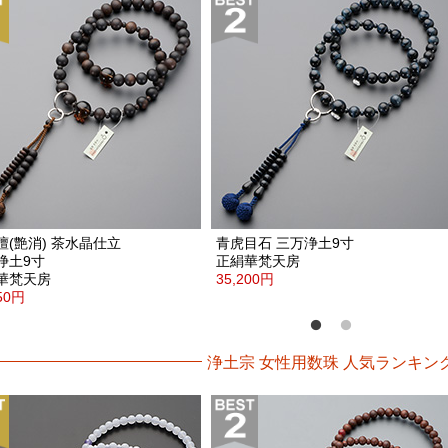
檀(艶消)
茶水晶仕立
青虎目石
三万浄土9寸
浄土9寸
正絹華梵天房
華梵天房
35,200円
550円
浄土宗 女性用数珠 人気ランキン