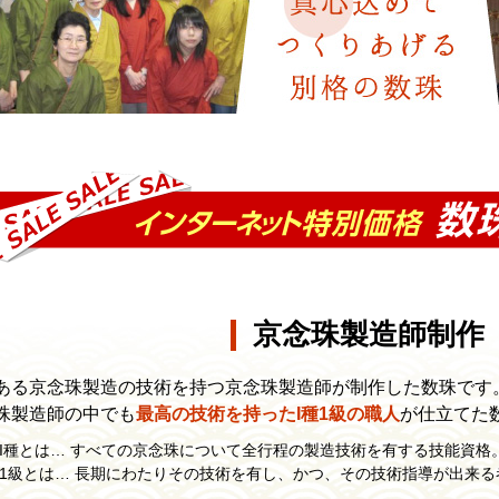
京念珠製造師制作
ある京念珠製造の技術を持つ京念珠製造師が制作した数珠です
珠製造師の中でも
最高の技術を持ったI種1級の職人
が仕立てた
I種とは… すべての京念珠について全行程の製造技術を有する技能資格
1級とは… 長期にわたりその技術を有し、かつ、その技術指導が出来る