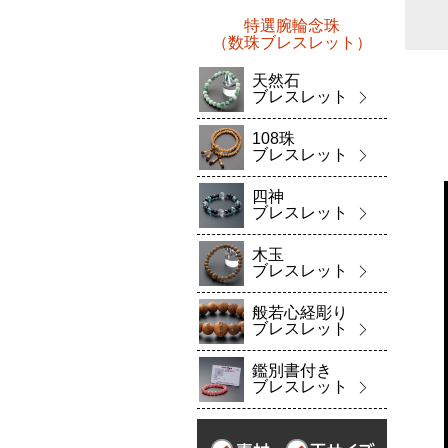
特選腕輪念珠
（数珠ブレスレット）
天然石
ブレスレット
108珠
ブレスレット
四神
ブレスレット
木玉
ブレスレット
般若心経彫り
ブレスレット
鑑別書付き
ブレスレット