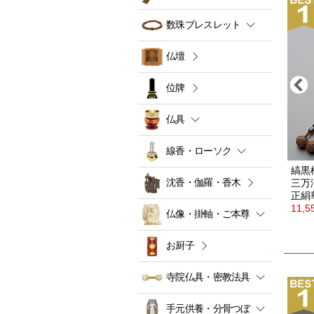
数珠ブレスレット
仏壇
位牌
仏具
線香・ローソク
ーゴールドストーン)
本水晶
三万浄土9寸
縞黒
沈香・伽羅・香木
正絹華梵天房
三万
房
33,000円
正絹
11,
仏像・掛軸・ご本尊
お厨子
寺院仏具・密教法具
手元供養・分骨つぼ