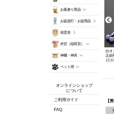
お墓参り用品
お盆提灯・お盆用品
祖霊舎
外宮（稲荷宮）
六万浄土8寸
紫水晶
グラデーション
六万浄土8寸
白オ
神棚・神具
房
正絹華梵天房
正絹
46,200円
13,
ペット用
オンラインショップ
について
ご利用ガイド
【男
FAQ