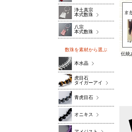
浄土真宗
本式数珠
八宗
本式数珠
数珠を素材から選ぶ
伝統
本水晶
虎目石
タイガーアイ
青虎目石
オニキス
アメジスト