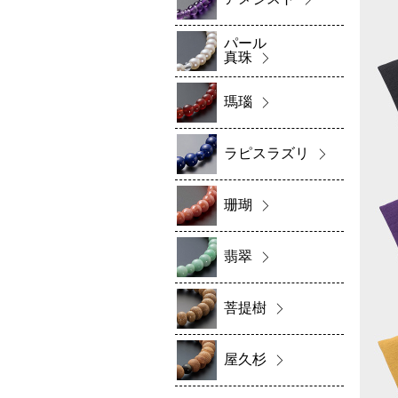
パール
真珠
瑪瑙
ラピスラズリ
珊瑚
翡翠
菩提樹
屋久杉